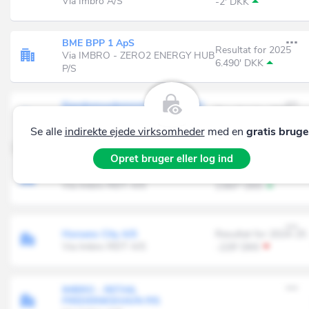
Via Imbro A/S
-2' DKK
BME BPP 1 ApS
Resultat for 2025
Via IMBRO - ZERO2 ENERGY HUB
6.490' DKK
P/S
Ejendomsadministration af 19/2
Resultat for 2025
2019 A/S
-24' DKK
Via Imbro A/S
Se alle
indirekte ejede virksomheder
med en
gratis bruge
Opret bruger eller log ind
Honningvænget ApS
Resultat for 2025
Via Imbro REIT A/S
2.847' DKK
Horsens City A/S
Resultat for 2024-25
Via Imbro REIT A/S
-229' DKK
IMBRO - RETAIL
FREDERIKSHAVN P/S