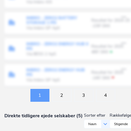
Via Imbro A/S
IMBRO - ZERO2 BATTERY
Resultat for 2024-25
STORAGE 1 P/S
-239' DKK
Via Imbro GP ApS
IMBRO - ZERO2 ENERGY HUB II
Resultat for 2025
P/S
485' DKK
Via BESS 2 ApS
IMBRO - ZERO2 ENERGY HUB
Resultat for 2025
P/S
-245' DKK
Via Imbro GP ApS
1
2
3
4
Direkte tidligere ejede selskaber (5)
Sorter efter
Rækkefølg
Navn
Stigende