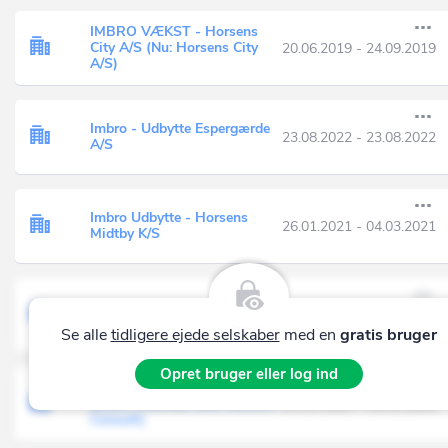
IMBRO VÆKST - Horsens
City A/S (Nu: Horsens City
20.06.2019 - 24.09.2019
A/S)
Imbro - Udbytte Espergærde
23.08.2022 - 23.08.2022
A/S
Imbro Udbytte - Horsens
26.01.2021 - 04.03.2021
Midtby K/S
Lathom Consult
01.04.2016 - 15.11.2016
Se alle
tidligere ejede selskaber
med en
gratis bruger
Opret bruger eller log ind
L.T Consult og Marketing
v/Lars Thomsen (Nu: Lathom
01.11.1992 - 19.01.2009
Consult)