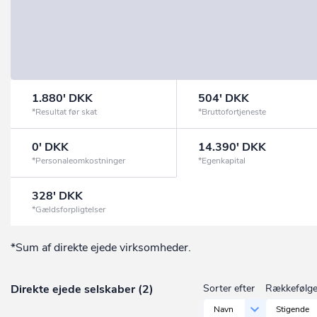
1.880' DKK
504' DKK
*Resultat før skat
*Bruttofortjeneste
0' DKK
14.390' DKK
*Personaleomkostninger
*Egenkapital
328' DKK
*Gældsforpligtelser
*Sum af direkte ejede virksomheder.
Direkte ejede selskaber (2)
Sorter efter
Rækkefølg
Navn
Stigende