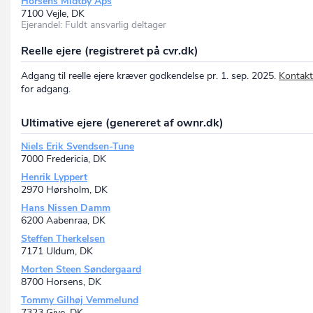
Horsens Midtby Aps
7100 Vejle, DK
Ejerandel: Fuldt ansvarlig deltager
Reelle ejere (registreret på cvr.dk)
Adgang til reelle ejere kræver godkendelse pr. 1. sep. 2025.
Kontakt
for adgang.
Ultimative ejere (genereret af ownr.dk)
Niels Erik Svendsen-Tune
7000 Fredericia, DK
Henrik Lyppert
2970 Hørsholm, DK
Hans Nissen Damm
6200 Aabenraa, DK
Steffen Therkelsen
7171 Uldum, DK
Morten Steen Søndergaard
8700 Horsens, DK
Tommy Gilhøj Vemmelund
7323 Give, DK