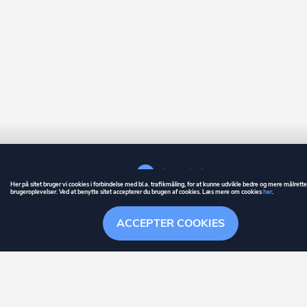
Her på sitet bruger vi cookies i forbindelse med bl.a. trafikmåling, for at kunne udvikle bedre og mere målrett
brugeroplevelser. Ved at benytte sitet accepterer du brugen af cookies. Læs mere om cookies
her
.
GUIDE
BETINGELSER
ACCEPTER COOKIES
ownr
er et registreret varemærke tilhørende ownr ApS – CVR nr.: 36 40 88 
Stationsparken 26. 2., 2600 Glostrup, info@ownr.dk
Overblik
Søgehistorik
Menu
Følg