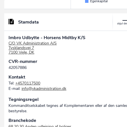
Egenkapital
Stamdata
Imbro Udbytte - Horsens Midtby K/S
C/O VK Administration A/S
Tysklandsvej 7
7100 Vejle, DK
CVR-nummer
42057886
Kontakt
Tel:
+4570117500
E-mail:
info@vkadministration.dk
Tegningsregel
Kommanditselskabet tegnes af Komplementaren eller af den samle
bestyrelse.
Branchekode
68.20.30 Anden udlejning af boliger