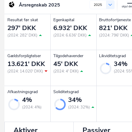
Årsregnskab
2025
2025
Resultat før skat
Egenkapital
Bruttofortjeneste
297' DKK
6.932' DKK
821' DKK
(2024: 282' DKK)
(2024: 6.636' DKK)
(2024: 796' DKK)
Gældsforpligtelser
Tilgodehavender
Likviditetsgrad
13.621' DKK
45' DKK
34%
(2024: 14.020' DKK)
(2024: 4' DKK)
(2024: 55
Afkastningsgrad
Soliditetsgrad
4%
34%
(2024: 4%)
(2024: 32%)
Aktiver
Passiver