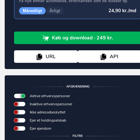
Få nye emner automatisk, efterhånden som de dukker op.
Ringsted
Borup
24,90 kr./md
Månedligt
Årligt
Roskilde
Brabrand
Rudersdal
Bramming
Rødovre
Køb
og download
· 249 kr.
Brande
Samsø
Branderup J
URL
API
Silkeborg
Bredebro
Skanderborg
Bredsten
Skive
Brenderup Fyn
AFGRÆNSNING
Slagelse
Broager
Aktive erhvervspersoner
Solrød
Inaktive erhvervspersoner
Broby
Ikke adressebeskyttet
Sorø
Brovst
Ejer et holdingselskab
Stevns
Bryrup
Ejer ejendom
Struer
FILTRE