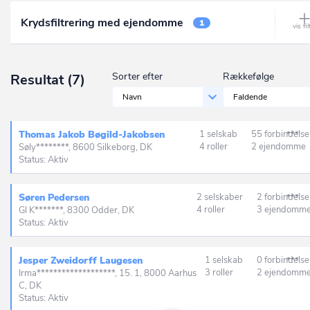
Ålbæk
Krydsfiltrering med ejendomme
Frederikssund
1
Allerød
Furesø
Allingåbro
Gentofte
Sorter efter
Rækkefølge
Resultat
(7)
Allinge
Gladsaxe
Navn
Faldende
Almind
Glostrup
Ålsgårde
Thomas Jakob Bøgild-Jakobsen
1 selskab
55 forbindelse
Greve
4 roller
2 ejendomme
Søly********, 8600 Silkeborg, DK
Anholt
Status: Aktiv
Gribskov
Ans By
Guldborgsund
Søren Pedersen
2 selskaber
2 forbindelse
Ansager
4 roller
3 ejendomm
Gl K*******, 8300 Odder, DK
Haderslev
Status: Aktiv
Arden
Halsnæs
Årre
Jesper Zweidorff Laugesen
1 selskab
0 forbindelse
Hedensted
3 roller
2 ejendomm
Irma*******************, 15. 1, 8000 Aarhus
Årslev
C, DK
Helsingør
Status: Aktiv
Asaa