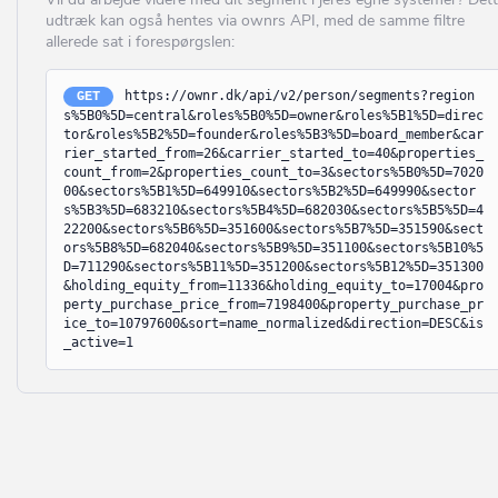
Jammerbugt
Ballerup
udtræk kan også hentes via ownrs API, med de samme filtre
Kalundborg
allerede sat i forespørgslen:
Bandholm
Kerteminde
Barrit
https://ownr.dk/api/v2/person/segments?region
GET
s%5B0%5D=central&roles%5B0%5D=owner&roles%5B1%5D=direc
Kolding
Barsø
tor&roles%5B2%5D=founder&roles%5B3%5D=board_member&car
rier_started_from=26&carrier_started_to=40&properties_
København
Beder
count_from=2&properties_count_to=3&sectors%5B0%5D=7020
00&sectors%5B1%5D=649910&sectors%5B2%5D=649990&sector
Køge
s%5B3%5D=683210&sectors%5B4%5D=682030&sectors%5B5%5D=4
Bedsted Thy
22200&sectors%5B6%5D=351600&sectors%5B7%5D=351590&sect
Langeland
ors%5B8%5D=682040&sectors%5B9%5D=351100&sectors%5B10%5
Bevtoft
D=711290&sectors%5B11%5D=351200&sectors%5B12%5D=351300
Lejre
&holding_equity_from=11336&holding_equity_to=17004&pro
Billum
perty_purchase_price_from=7198400&property_purchase_pr
Lemvig
ice_to=10797600&sort=name_normalized&direction=DESC&is
Billund
_active=1
Lolland
Bindslev
Lyngby-Taarbæk
Birkerød
Læsø
Birkholm
Mariagerfjord
Bjerringbro