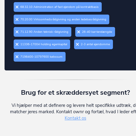
Vordingborg
Christiansfeld
68.32.10 Administration af fast ejendom på kontraktbasis
Ærø
Dalby
70.20.00 Virksomhedsrådgivning og anden ledelsesrådgivning
Dalmose
71.12.90 Anden teknisk rådgivning
26-40 karrierelængde
Dannemare
11336-17004 holding egenkapital
2-3 antal ejendomme
Daugård
7198400-10797600 købssum
Dianalund
Dragør
Dronninglund
Brug for et skræddersyet segment?
Dronningmølle
Dybvad
Vi hjælper med at definere og levere helt specifikke udtræk, d
matcher jeres marked. Kontakt ownr og fortæl, hvad I leder eft
Dyssegård
Kontakt os
Ebberup