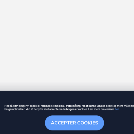
Esbjerg Ø
Eskebjerg
Eskilstrup
Espergærde
Faaborg
Fanø
Fårevejle
Farsø
Farum
Fårup
Her på sitet bruger vi cookies i forbindelse med bl.a. trafikmåling, for at kunne udvikle bedre og mere målrett
brugeroplevelser. Ved at benytte sitet accepterer du brugen af cookies. Læs mere om cookies
her
.
GUIDE
BETINGELSER
Fårvang
ACCEPTER COOKIES
ownr
er et registreret varemærke tilhørende ownr ApS – CVR nr.: 36 40 88 
Faxe
Overblik
Søgehistorik
Menu
Følge
Stationsparken 26. 2., 2600 Glostrup, info@ownr.dk