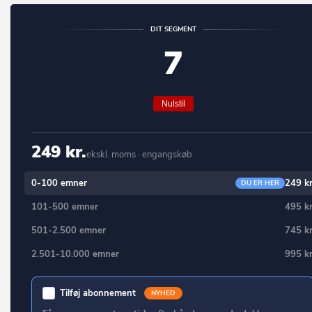
Middelfart
Bjert
DIT SEGMENT
Morsø
Bjæverskov
7
Norddjurs
Bjørnø
Nordfyn
Blåvand
Nulstil
Nyborg
Blokhus
Næstved
249 kr.
Blommenslyst
ekskl. moms · engangskøb
Odder
Boeslunde
0-100 emner
249 kr
DU ER HER
Odense
Bogense
101-500 emner
495 kr
Odsherred
Bogø By
501-2.500 emner
745 kr
Randers
Bolderslev
2.501-10.000 emner
995 kr
Rebild
Bording
Ringkøbing-Skjern
Tilføj abonnement
NYHED
Borre