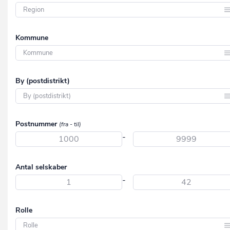
Region Hovedstaden
Kommune
Region Midtjylland
Region Nordjylland
Aabenraa
By (postdistrikt)
Region Syddanmark
Aalborg
Region Sjælland
Aarhus
Aabenraa
Postnummer
(fra - til)
Albertslund
Aabybro
-
Allerød
Aakirkeby
Assens
Antal selskaber
Aalborg
-
Ballerup
Aalborg SV
Billund
Aalborg SØ
Rolle
Bornholm
Aalborg Øst