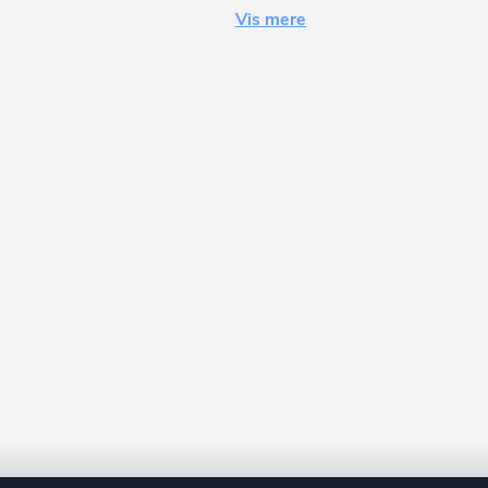
Vis mere
Ålbæk
Allerød
Allingåbro
Allinge
Almind
Ålsgårde
Anholt
Ans By
Ansager
Arden
Årre
Årslev