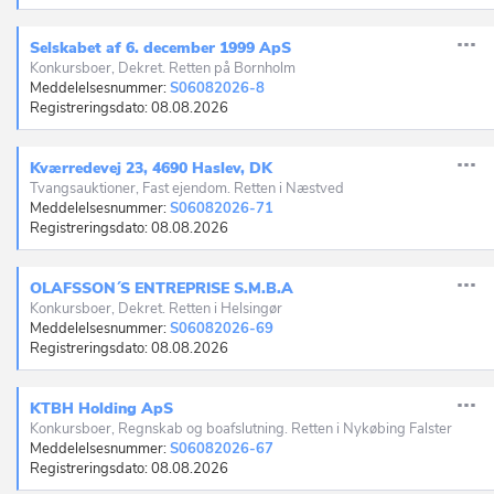
Aalborg Øst
Aalestrup
Selskabet af 6. december 1999 ApS
Konkursboer, Dekret. Retten på Bornholm
Aarhus C
Meddelelsesnummer:
S06082026-8
Registreringsdato: 08.08.2026
Aarhus N
Aarhus V
Kværredevej 23, 4690 Haslev, DK
Tvangsauktioner, Fast ejendom. Retten i Næstved
Aars
Meddelelsesnummer:
S06082026-71
Registreringsdato: 08.08.2026
Aarup
Åbyhøj
OLAFSSON´S ENTREPRISE S.M.B.A
Konkursboer, Dekret. Retten i Helsingør
Agedrup
Meddelelsesnummer:
S06082026-69
Registreringsdato: 08.08.2026
Agerbæk
Agerskov
KTBH Holding ApS
Konkursboer, Regnskab og boafslutning. Retten i Nykøbing Falster
Agersø
Meddelelsesnummer:
S06082026-67
Registreringsdato: 08.08.2026
Albertslund