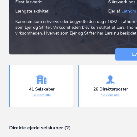
Flest årsværk:
6 årsværk hos
Længste aktivitet:
Ejer af
Lathom 
Karrieren som erhvervsleder begyndte den dag i 1992 i Lathom C
som Ejer og Stifter. Virksomheden blev kun stiftet af Lars Tho
virksomheden. Hvervet som Ejer og Stifter har Lars nu besiddet i
L
41 Selskaber
26 Direktørposter
Se dem alle
Se dem alle
Direkte ejede selskaber (2)