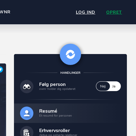
WNR
LOG IND
OPRET
HANDLINGER
Følg person
Nej
Ja
ownr holder dig opdateret
Resumé
Et resumé for personen
Erhvervsroller
Aktive og ophørte relationer