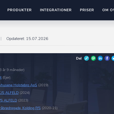
PRODUKTER
INTEGRATIONER
PRISER
OM O
Pipedrive
stem
Kommer snart
Opdateret:
15.07.2026
ownr API
ompliant
Kun fantasien sætter grænsen
Del
Mange flere på vej
Pipeline
Ajour
E-conomic
3 år 9 måneder)
Ownr ajour goes supersonic
t
(Ejer)
ng
yhusene Holstebro ApS
(2019)
undeemner
K/S ALFELD
(2024)
/S ALFELD
(2023)
råbrødregade, Kolding P/S
(2020-21)