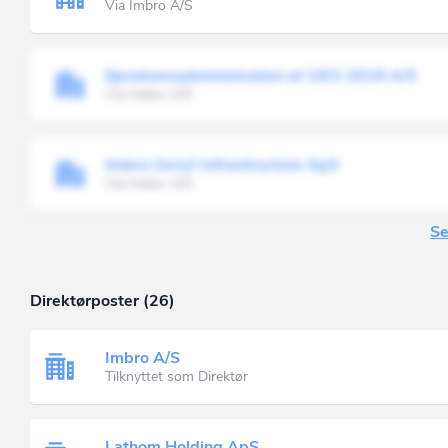
Via Imbro A/S
Ejendomsadministration af 19/2 2019 A/S
Via Imbro A/S
Imbro Zero2 Infrastructure ApS
Via Imbro A/S
Se
Direktørposter (26)
Imbro A/S
Tilknyttet som Direktør
Lathom Holding ApS