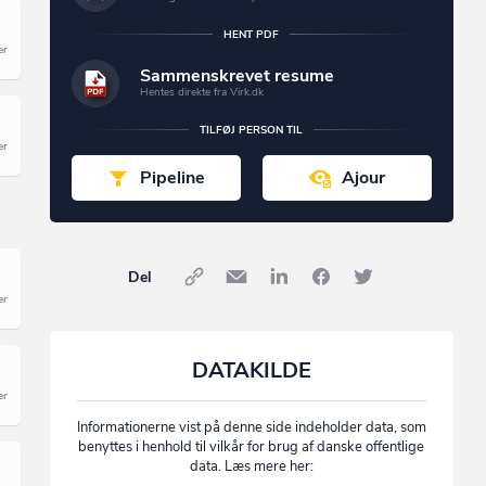
HENT PDF
Sammenskrevet resume
Hentes direkte fra Virk.dk
TILFØJ PERSON TIL
Pipeline
Ajour
Del
DATAKILDE
Informationerne vist på denne side indeholder data, som
benyttes i henhold til vilkår for brug af danske offentlige
data. Læs mere her: