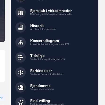
Ejerskab i virksomheder
Direkte og indirekte ejede virksomheder
Historik
Alt historik for personen
Koncerndiagram
Interaktivt koncerndiagram samt PDF
Tidslinje
Se den fulde registreringshistorik
Forbindelser
Se denne persons forbindelser
Ejendomme
Se ejendomsportefølje
Find tvilling
Find lignende erhvervspersoner