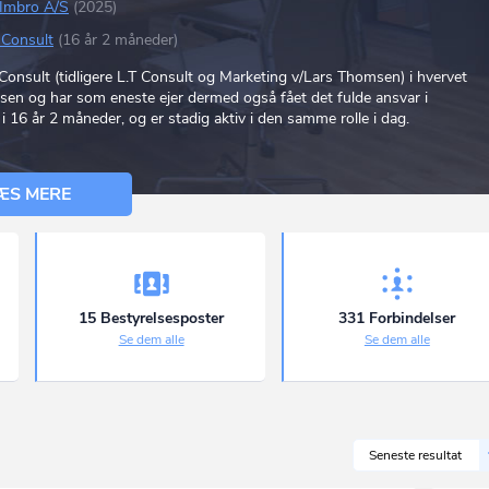
Imbro A/S
(2025)
Consult
(16 år 2 måneder)
onsult (tidligere L.T Consult og Marketing v/Lars Thomsen) i hvervet
msen og har som eneste ejer dermed også fået det fulde ansvar i
 16 år 2 måneder, og er stadig aktiv i den samme rolle i dag.
ÆS MERE
15 Bestyrelsesposter
331 Forbindelser
Se dem alle
Se dem alle
Seneste resultat