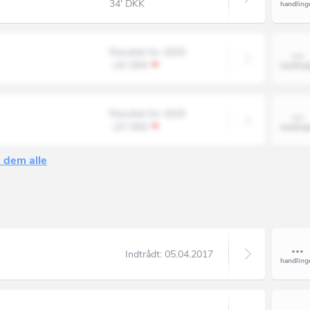
34' DKK
Resultat for 2025
-24' DKK
Resultat for 2025
-23' DKK
 dem alle
Indtrådt:
05.04.2017