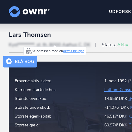
UDFORSK
Lars Thomsen
ownr Insights
Kassevis af data sat i sy
Kyst********, st. th, 8000 Aarhus C, DK
Status:
Aktiv
Se adressen med en
gratis bruger
ownr Ajour
BLÅ BOG
Hold dig opdateret og c
ownr Pipeline
Erhvervsaktiv siden:
1. nov. 1992
(3
Sæt strøm til dit nysalg
Karrieren startede hos:
Lathom Consul
ownr Segmenteri
Største overskud:
14.956' DKK
B
Identificer salgsklare k
Største underskud:
-14.076' DKK
Største egenkapital:
46.517' DKK
K
Største gæld:
60.974' DKK
G