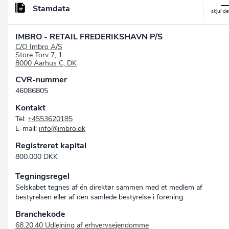
Stamdata
IMBRO - RETAIL FREDERIKSHAVN P/S
C/O Imbro A/S
Store Torv 7, 1
8000 Aarhus C, DK
CVR-nummer
46086805
Kontakt
Tel:
+4553620185
E-mail:
info@imbro.dk
Registreret kapital
800.000 DKK
Tegningsregel
Selskabet tegnes af én direktør sammen med et medlem af
bestyrelsen eller af den samlede bestyrelse i forening.
Branchekode
68.20.40 Udlejning af erhvervsejendomme