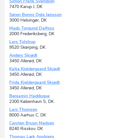
Simon Frank Svendsen
7470 Karup J, DK
Søren Benny Ogle Jønsson
3000 Helsingør, DK
Mads Torgund Dalfoss
2000 Frederiksberg, DK
Lars Tolstrup
9520 Skørping, DK
Anders Skjødt
3450 Allerød, DK
Katja Kjeldergaard Skjødt
3450 Allerød, DK
Frida Kjeldergaard Skjødt
3450 Allerød, DK
Benjamin Haddoque
2300 København S, DK
Lars Thomsen
8000 Aarhus C, DK
Carsten Bruun Madsen
8240 Risskov, DK
Thomas Læk Ansbjerg