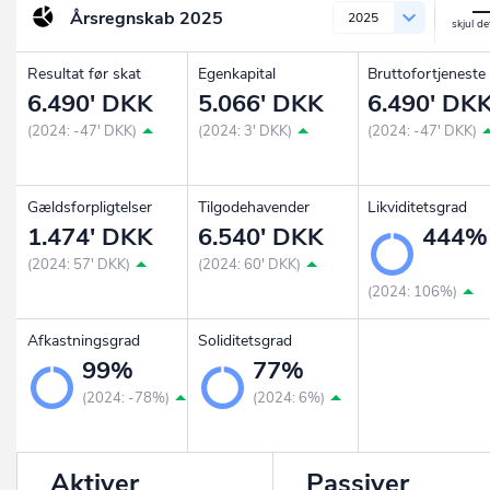
Årsregnskab
2025
2025
Resultat før skat
Egenkapital
Bruttofortjeneste
6.490' DKK
5.066' DKK
6.490' DK
(2024: -47' DKK)
(2024: 3' DKK)
(2024: -47' DKK)
Gældsforpligtelser
Tilgodehavender
Likviditetsgrad
1.474' DKK
6.540' DKK
444%
(2024: 57' DKK)
(2024: 60' DKK)
(2024: 106%)
Afkastningsgrad
Soliditetsgrad
99%
77%
(2024: -78%)
(2024: 6%)
Aktiver
Passiver