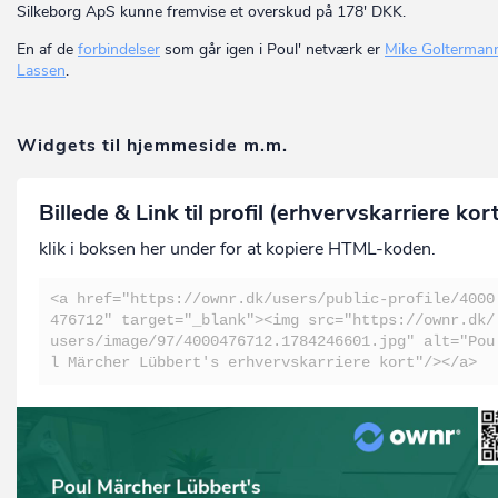
Silkeborg ApS kunne fremvise et overskud på 178' DKK.
En af de
forbindelser
som går igen i Poul' netværk er
Mike Golterman
Lassen
.
Widgets til hjemmeside m.m.
Billede & Link til profil (erhvervskarriere kor
klik i boksen her under for at kopiere HTML-koden.
<a href="https://ownr.dk/users/public-profile/4000
476712" target="_blank"><img src="https://ownr.dk/
users/image/97/4000476712.1784246601.jpg" alt="Pou
l Märcher Lübbert's erhvervskarriere kort"/></a>