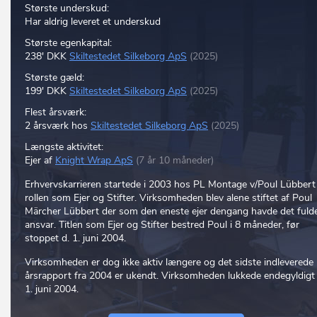
Største underskud:
Har aldrig leveret et underskud
Største egenkapital:
238' DKK
Skiltestedet Silkeborg ApS
(2025)
Største gæld:
199' DKK
Skiltestedet Silkeborg ApS
(2025)
Flest årsværk:
2 årsværk hos
Skiltestedet Silkeborg ApS
(2025)
Længste aktivitet:
Ejer af
Knight Wrap ApS
(7 år 10 måneder)
Erhvervskarrieren startede i 2003 hos PL Montage v/Poul Lübbert 
rollen som Ejer og Stifter. Virksomheden blev alene stiftet af Poul
Märcher Lübbert der som den eneste ejer dengang havde det fuld
ansvar. Titlen som Ejer og Stifter bestred Poul i 8 måneder, før
stoppet d. 1. juni 2004.
Virksomheden er dog ikke aktiv længere og det sidste indleverede
årsrapport fra 2004 er ukendt. Virksomheden lukkede endegyldigt 
1. juni 2004.