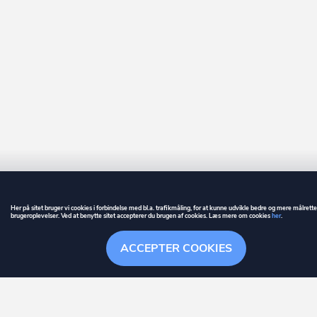
Her på sitet bruger vi cookies i forbindelse med bl.a. trafikmåling, for at kunne udvikle bedre og mere målrett
brugeroplevelser. Ved at benytte sitet accepterer du brugen af cookies. Læs mere om cookies
her
.
GUIDE
BETINGELSER
ACCEPTER COOKIES
ownr
er et registreret varemærke tilhørende ownr ApS – CVR nr.: 36 40 88 
Overblik
Søgehistorik
Menu
Følge
Stationsparken 26. 2., 2600 Glostrup, info@ownr.dk