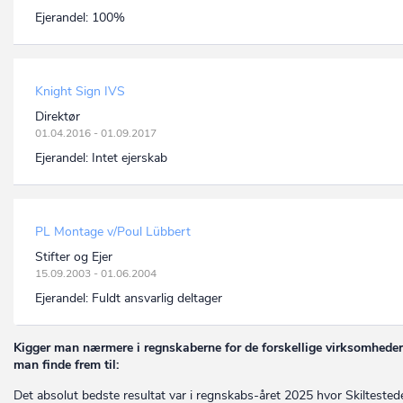
Ejerandel:
100%
Knight Sign IVS
Direktør
01.04.2016 - 01.09.2017
Ejerandel:
Intet ejerskab
PL Montage v/Poul Lübbert
Stifter og Ejer
15.09.2003 - 01.06.2004
Ejerandel:
Fuldt ansvarlig deltager
Kigger man nærmere i regnskaberne for de forskellige virksomheder
man finde frem til:
Det absolut bedste resultat var i regnskabs-året 2025 hvor Skiltested