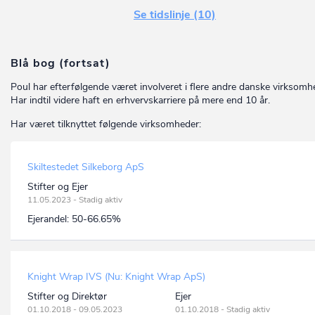
Se tidslinje (10)
Blå bog (fortsat)
Poul har efterfølgende været involveret i flere andre danske virksomh
Har indtil videre haft en erhvervskarriere på mere end 10 år.
Har været tilknyttet følgende virksomheder:
Skiltestedet Silkeborg ApS
Stifter og Ejer
11.05.2023 - Stadig aktiv
Ejerandel:
50-66.65%
Knight Wrap IVS (Nu: Knight Wrap ApS)
Stifter og Direktør
Ejer
01.10.2018 - 09.05.2023
01.10.2018 - Stadig aktiv