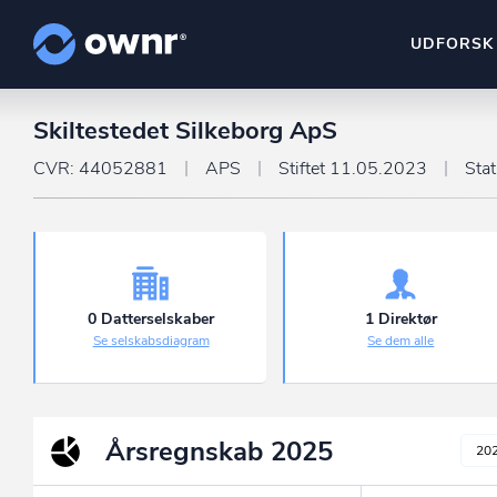
UDFORSK
Skiltestedet Silkeborg ApS
ownr Insights
Kassevis af data sat i sy
CVR: 44052881
APS
Stiftet 11.05.2023
Sta
ownr Ajour
Hold dig opdateret og c
ownr Pipeline
Sæt strøm til dit nysalg
0 Datterselskaber
1 Direktør
Se selskabsdiagram
Se dem alle
ownr Segmenteri
Identificer salgsklare k
Årsregnskab
2025
20