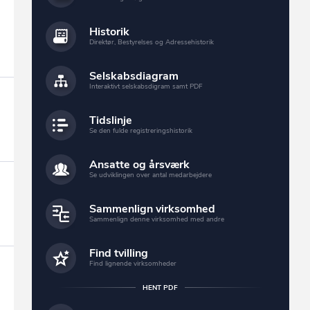
Historik
Direktør, Bestyrelses og Adressehistorik
Selskabsdiagram
Interaktivt selskabsdigram samt PDF
Tidslinje
Se den fulde registreringshistorik
Ansatte og årsværk
Se udviklingen over antal medarbejdere
Sammenlign virksomhed
Sammenlign denne virksomhed med andre
Find tvilling
Find lignende virksomheder
HENT PDF