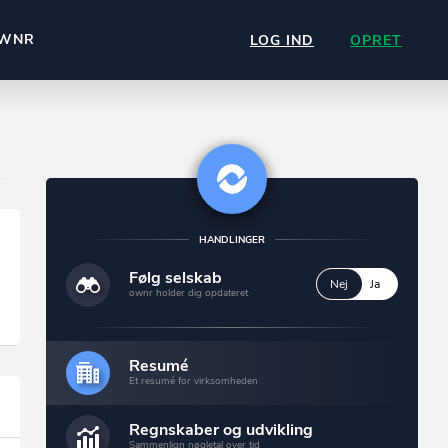
WNR
LOG IND
OPRET
HANDLINGER
Følg selskab
Nej
Ja
ownr holder dig opdateret
Resumé
Et resumé for virksomheden
Regnskaber og udvikling
Sammenlign nøgletal over tid