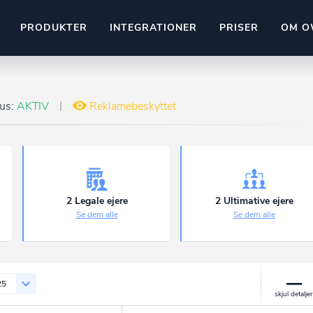
PRODUKTER
INTEGRATIONER
PRISER
OM O
Pipedrive
stem
Kommer snart
tus:
AKTIV
Reklamebeskyttet
ownr API
ompliant
Kun fantasien sætter grænsen
Mange flere på vej
Pipeline
Ajour
E-conomic
Ownr ajour goes supersonic
2 Legale ejere
2 Ultimative ejere
Se dem alle
Se dem alle
ng
undeemner
25