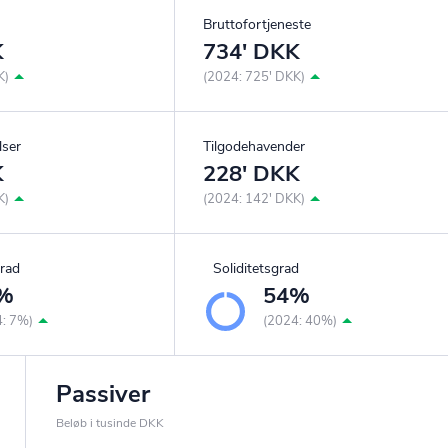
Bruttofortjeneste
K
734' DKK
K)
(2024: 725' DKK)
lser
Tilgodehavender
K
228' DKK
K)
(2024: 142' DKK)
rad
Soliditetsgrad
%
54%
4: 7%)
(2024: 40%)
Passiver
Beløb i tusinde DKK