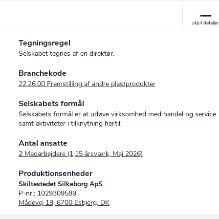
Tegningsregel
Selskabet tegnes af en direktør.
Branchekode
22.26.00 Fremstilling af andre plastprodukter
Selskabets formål
Selskabets formål er at udøve virksomhed med handel og service
samt aktiviteter i tilknytning hertil.
Antal ansatte
2 Medarbejdere (1,15 årsværk, Maj 2026)
Produktionsenheder
Skiltestedet Silkeborg ApS
P-nr.: 1029309589
Mådevej 19, 6700 Esbjerg, DK