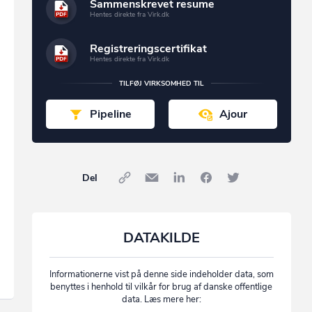
Sammenskrevet resume
Hentes direkte fra Virk.dk
Registreringscertifikat
Hentes direkte fra Virk.dk
TILFØJ VIRKSOMHED TIL
Pipeline
Ajour
Del
DATAKILDE
Informationerne vist på denne side indeholder data, som
benyttes i henhold til vilkår for brug af danske offentlige
data. Læs mere her: