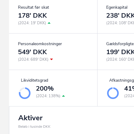
Resultat før skat
Egenkapital
178' DKK
238' DK
(2024: 19' DKK)
(2024: 108' DK
Personaleomkostninger
Gældsforpligte
549' DKK
199' DK
(2024: 689' DKK)
(2024: 160' DK
Likviditetsgrad
Afkastningsg
200%
41
(2024: 138%)
(202
Aktiver
Beløb i tusinde DKK