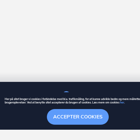
Her på sitet bruger vi cookies i forbindelse med bl.a. trafikmåling, for at kunne udvikle bedre og mere målrett
brugeroplevelser. Ved at benytte sitet accepterer du brugen af cookies. Læs mere om cookies
her
.
GUIDE
BETINGELSER
ACCEPTER COOKIES
ownr
er et registreret varemærke tilhørende ownr ApS – CVR nr.: 36 40 88 
Overblik
Søgehistorik
Menu
Følge
Stationsparken 26. 2., 2600 Glostrup, info@ownr.dk