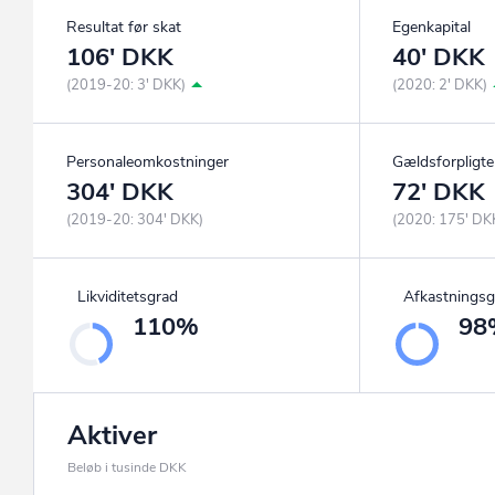
Resultat før skat
Egenkapital
106' DKK
40' DKK
(2019-20: 3' DKK)
(2020: 2' DKK)
Personaleomkostninger
Gældsforpligte
304' DKK
72' DKK
(2019-20: 304' DKK)
(2020: 175' DK
Likviditetsgrad
Afkastningsg
110%
98
Aktiver
Beløb i tusinde DKK