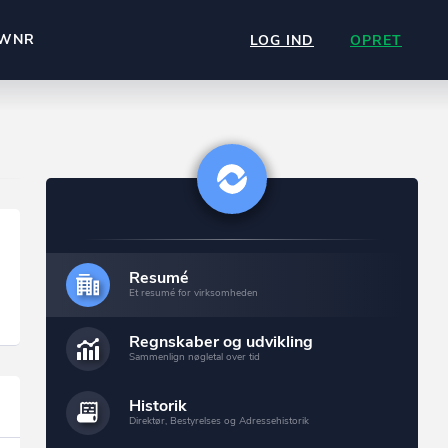
WNR
LOG IND
OPRET
Resumé
Et resumé for virksomheden
Regnskaber og udvikling
Sammenlign nøgletal over tid
Historik
Direktør, Bestyrelses og Adressehistorik