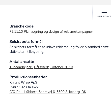
Branchekode
73.11.10 Planlægning og design af reklamekampagner
Selskabets formål
Selskabets formål er at udøve reklame- og folievirksomhed samt
aktiviteter i tilknytning.
Antal ansatte
1 Medarbejder (1 årsværk, Oktober 2021)
Produktionsenheder
Knight Wrap ApS
P-nr.: 1023940627
C/O Poul Lübbert, Bohrsvej 6, 8600 Silkeborg, DK