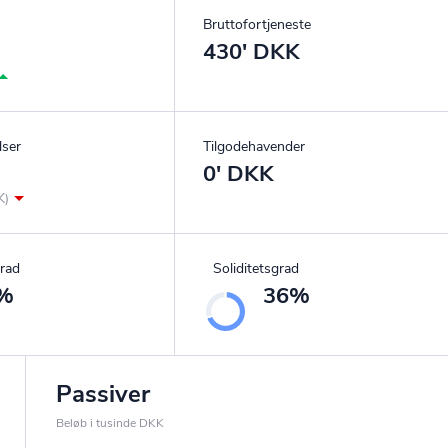
Bruttofortjeneste
430' DKK
lser
Tilgodehavender
0' DKK
K)
rad
Soliditetsgrad
%
36%
Passiver
Beløb i tusinde DKK