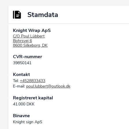
Stamdata
Knight Wrap ApS
C/O Poul Lübbert
Bohrsvej 6
8600 Silkeborg, DK
CVR-nummer
39850141
Kontakt
Tel:
+4528833433
E-mail:
poul.lubbert@outlook.dk
Registreret kapital
41.000 DKK
Binavne
Knight sign ApS