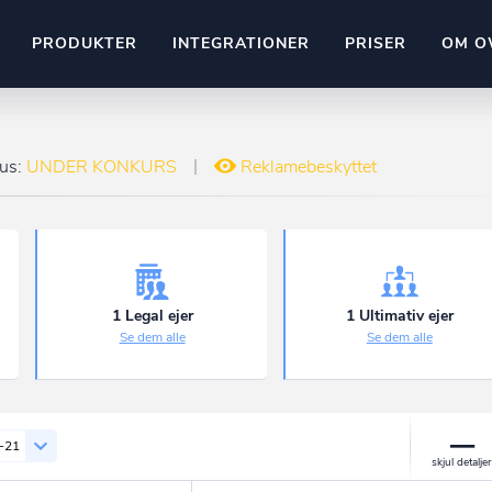
PRODUKTER
INTEGRATIONER
PRISER
OM O
Pipedrive
stem
Kommer snart
tus:
UNDER KONKURS
Reklamebeskyttet
ownr API
ompliant
Kun fantasien sætter grænsen
Mange flere på vej
Pipeline
Ajour
E-conomic
Ownr ajour goes supersonic
1 Legal ejer
1 Ultimativ ejer
Se dem alle
Se dem alle
ng
undeemner
-21