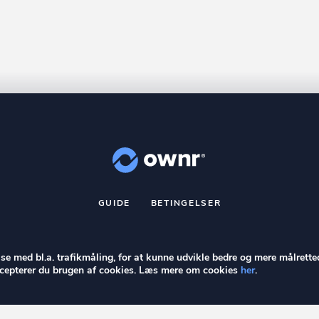
GUIDE
BETINGELSER
nr
er et registreret varemærke tilhørende ownr ApS – CVR nr.: 36 40 8
Stationsparken 26. 2., 2600 Glostrup, info@ownr.dk
else med bl.a. trafikmåling, for at kunne udvikle bedre og mere målrette
accepterer du brugen af cookies. Læs mere om cookies
her
.