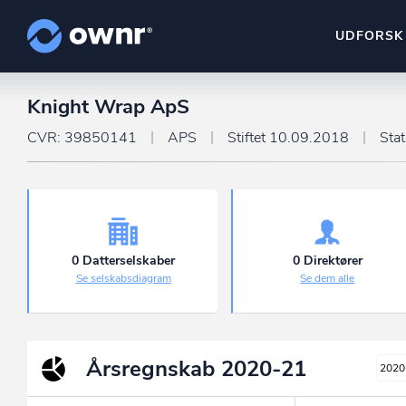
UDFORSK
Knight Wrap ApS
ownr Insights
Kassevis af data sat i sy
CVR: 39850141
APS
Stiftet 10.09.2018
Sta
ownr Ajour
Hold dig opdateret og c
ownr Pipeline
Sæt strøm til dit nysalg
0 Datterselskaber
0 Direktører
Se selskabsdiagram
Se dem alle
ownr Segmenteri
Identificer salgsklare k
Årsregnskab
2020-21
2020