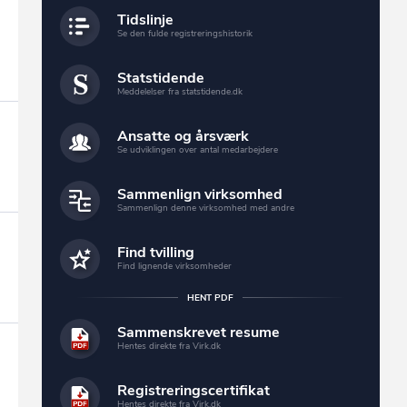
Tidslinje
Se den fulde registreringshistorik
Statstidende
Meddelelser fra statstidende.dk
Ansatte og årsværk
Se udviklingen over antal medarbejdere
Sammenlign virksomhed
Sammenlign denne virksomhed med andre
Find tvilling
Find lignende virksomheder
HENT PDF
Sammenskrevet resume
Hentes direkte fra Virk.dk
Registreringscertifikat
Hentes direkte fra Virk.dk