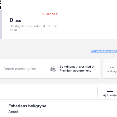
-100,00 %
0
DKK
Overtagelse af ejendom d. 31. mar.
2016
Adkomsthaverhist
Se
Adkomsthaver
med et
Anden overdragelse
Premium abonnement
Enhedens boligtype
Andet