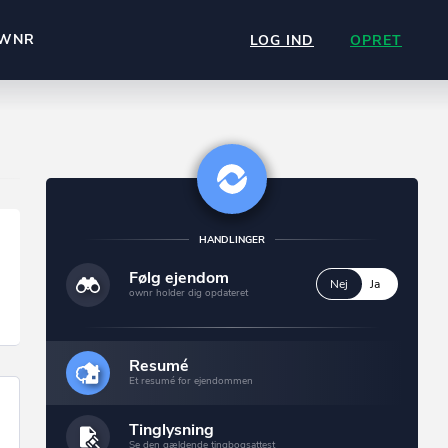
WNR
LOG IND
OPRET
HANDLINGER
Følg ejendom
Nej
Ja
ownr holder dig opdateret
Resumé
Et resumé for ejendommen
Tinglysning
Se den gældende tingbogsattest