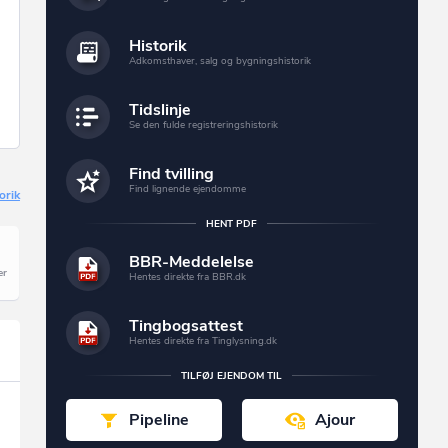
Historik
Adkomsthaver, salg og bygningshistorik
Tidslinje
Se den fulde registreringshistorik
Find tvilling
Find lignende ejendomme
orik
HENT PDF
BBR-Meddelelse
Hentes direkte fra BBR.dk
Tingbogsattest
Hentes direkte fra Tinglysning.dk
TILFØJ EJENDOM TIL
Pipeline
Ajour