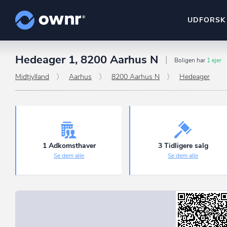
UDFORSK
Hedeager 1, 8200 Aarhus N
ownr Insights
Boligen har
1 ejer
Kassevis af data sat i sy
Midtjylland
Aarhus
8200 Aarhus N
Hedeager
ownr Ajour
Hold dig opdateret og c
ownr Pipeline
Sæt strøm til dit nysalg
1 Adkomsthaver
3 Tidligere salg
Se dem alle
Se dem alle
ownr Segmenteri
Identificer salgsklare k