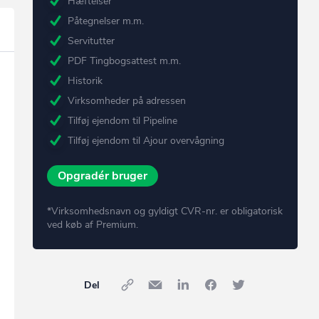
Hæftelser
Påtegnelser m.m.
Servitutter
PDF Tingbogsattest m.m.
Historik
Virksomheder på adressen
Tilføj ejendom til Pipeline
Tilføj ejendom til Ajour overvågning
Opgradér bruger
*Virksomhedsnavn og gyldigt CVR-nr. er obligatorisk
ved køb af Premium.
Del