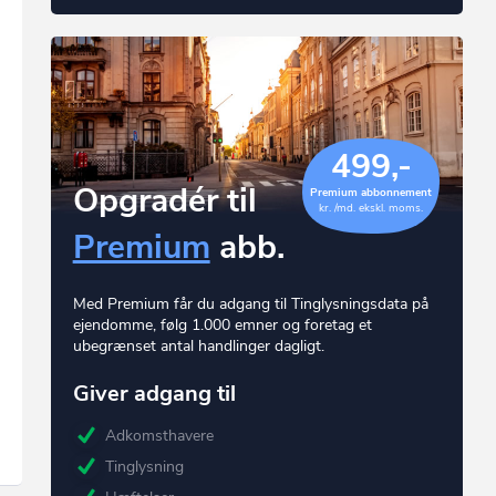
499,-
Opgradér til
Premium abbonnement
kr. /md. ekskl. moms.
Premium
abb.
Med Premium får du adgang til Tinglysningsdata på
ejendomme, følg 1.000 emner og foretag et
ubegrænset antal handlinger dagligt.
Giver adgang til
Adkomsthavere
Tinglysning