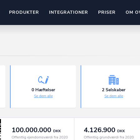
PRODUKTER
INTEGRATIONER
PRISER
OM O
Pipedrive
stem
Kommer snart
ownr API
ompliant
Kun fantasien sætter grænsen
Mange flere på vej
Pipeline
Ajour
E-conomic
Ownr ajour goes supersonic
0 Hæftelser
2 Selskaber
Se dem alle
Se dem alle
ng
undeemner
100.000.000
4.126.900
DKK
DKK
Offentlig ejendomsværdi fra 2020
Offentlig grundværdi fra 2020