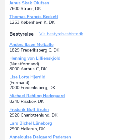
Mariane Thomsens Gade 4B, 9, 8000 Aarhus C, DK
Janus Skak Olufsen
HortenDahl Advokatpartnerselskab
7600 Struer, DK
P-nr.: 1032310563
Thomas Francis Beckett
Dokken 10, 6700 Esbjerg, DK
1253 København K, DK
Bestyrelse
Vis bestyrelseshistorik
Anders Ibsen Melballe
1829 Frederiksberg C, DK
Henning von Lillienskjold
(Næstformand)
8000 Aarhus C, DK
Lise Lotte Hjerrild
(Formand)
2000 Frederiksberg, DK
Michael Rehling Hedegaard
8240 Risskov, DK
Frederik Bolt Bruhn
2920 Charlottenlund, DK
Lars Bichel Lüneborg
2900 Hellerup, DK
Annelouise Dalgaard Pedersen