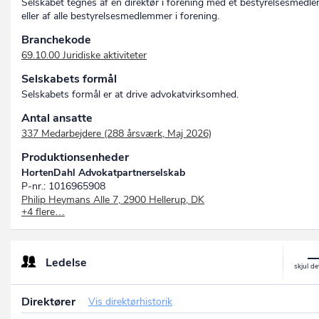
Selskabet tegnes af en direktør i forening med et bestyrelsesmedl
eller af alle bestyrelsesmedlemmer i forening.
Branchekode
69.10.00 Juridiske aktiviteter
Selskabets formål
Selskabets formål er at drive advokatvirksomhed.
Antal ansatte
337 Medarbejdere (288 årsværk, Maj 2026)
Produktionsenheder
HortenDahl Advokatpartnerselskab
P-nr.: 1016965908
Philip Heymans Alle 7, 2900 Hellerup, DK
+4 flere…
HortenDahl Advokatpartnerselskab
P-nr.: 1024469944
Kaj Munks Vej 4, 7400 Herning, DK
HortenDahl Advokatpartnerselskab
Ledelse
P-nr.: 1032310628
Lundborgvej 18, 8800 Viborg, DK
HortenDahl Advokatpartnerselskab
Direktører
Vis direktørhistorik
P-nr.: 1024254158