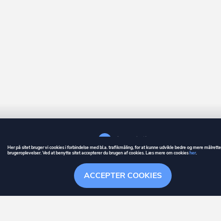
Her på sitet bruger vi cookies i forbindelse med bl.a. trafikmåling, for at kunne udvikle bedre og mere målrett
brugeroplevelser. Ved at benytte sitet accepterer du brugen af cookies. Læs mere om cookies
her
.
GUIDE
BETINGELSER
ACCEPTER COOKIES
ownr
er et registreret varemærke tilhørende ownr ApS – CVR nr.: 36 40 88 
Stationsparken 26. 2., 2600 Glostrup, info@ownr.dk
Overblik
Søgehistorik
Menu
Følg