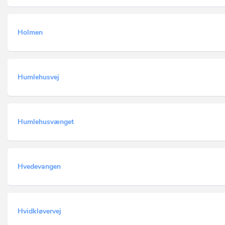
Holmen
Humlehusvej
Humlehusvænget
Hvedevangen
Hvidkløvervej