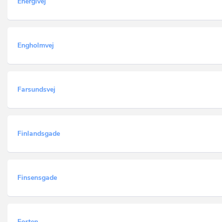
Energivej
Engholmvej
Farsundsvej
Finlandsgade
Finsensgade
Forten