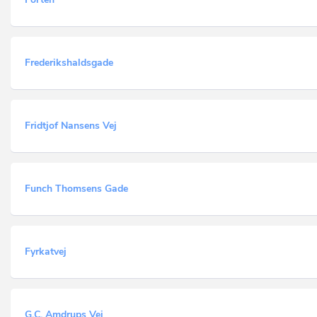
Frederikshaldsgade
Fridtjof Nansens Vej
Funch Thomsens Gade
Fyrkatvej
G.C. Amdrups Vej