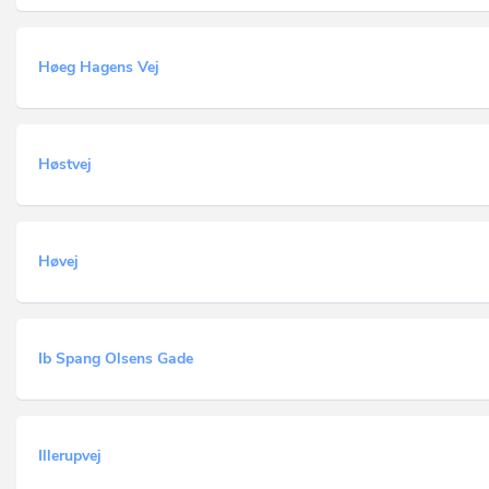
Høeg Hagens Vej
Høstvej
Høvej
Ib Spang Olsens Gade
Illerupvej