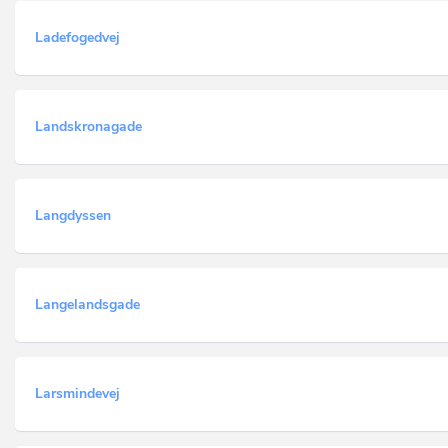
Ladefogedvej
Landskronagade
Langdyssen
Langelandsgade
Larsmindevej