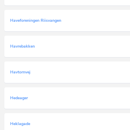
Haveforeningen Riisvangen
Havrebakken
Havtornvej
Hedeager
Heklagade