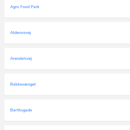
Agro Food Park
Aldersrovej
Arendalsvej
Bakkevænget
Barthsgade