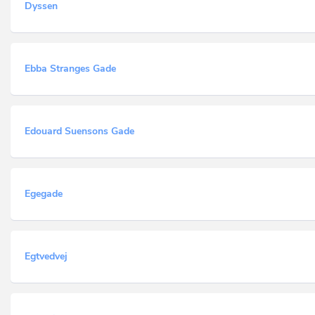
Dyssen
Ebba Stranges Gade
Edouard Suensons Gade
Egegade
Egtvedvej