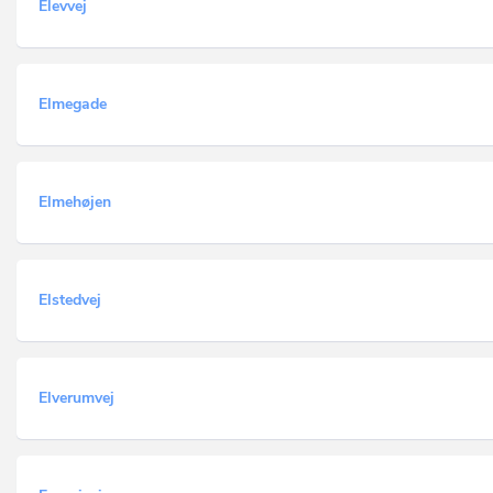
Elevvej
Elmegade
Elmehøjen
Elstedvej
Elverumvej