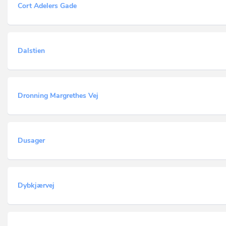
Cort Adelers Gade
Dalstien
Dronning Margrethes Vej
Dusager
Dybkjærvej