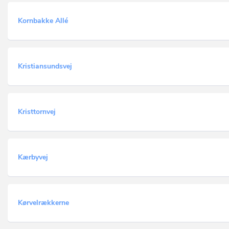
Kornbakke Allé
Kristiansundsvej
Kristtornvej
Kærbyvej
Kørvelrækkerne