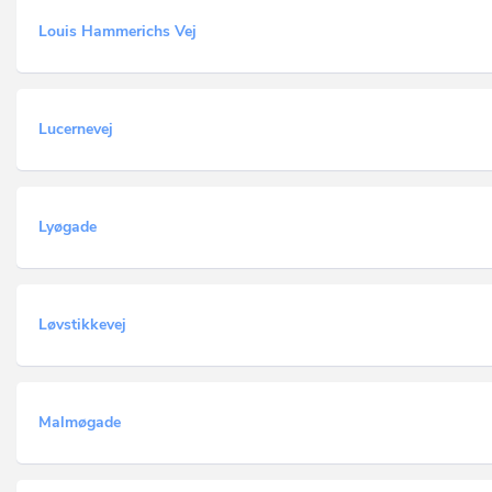
Louis Hammerichs Vej
Lucernevej
Lyøgade
Løvstikkevej
Malmøgade