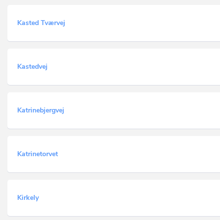
Kasted Tværvej
Kastedvej
Katrinebjergvej
Katrinetorvet
Kirkely