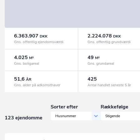
6.363.907
2.224.078
DKK
DKK
Gns. offentlig ejendomsværdi
Gns. offentlig grundværdi
4.025
49
M²
M²
Gns. boligareal
Gns. grundareal
51,6
425
ÅR
Gns. alder på adkomsthaver
Antal handlet seneste 5 år
Sorter efter
Rækkefølge
Husnummer
Stigende
123 ejendomme