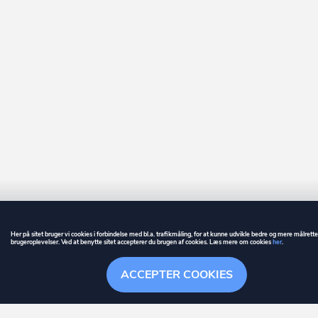
Her på sitet bruger vi cookies i forbindelse med bl.a. trafikmåling, for at kunne udvikle bedre og mere målrett
brugeroplevelser. Ved at benytte sitet accepterer du brugen af cookies. Læs mere om cookies
her
.
GUIDE
BETINGELSER
ACCEPTER COOKIES
ownr
er et registreret varemærke tilhørende ownr ApS – CVR nr.: 36 40 88 
Overblik
Søgehistorik
Menu
Følge
Stationsparken 26. 2., 2600 Glostrup, info@ownr.dk