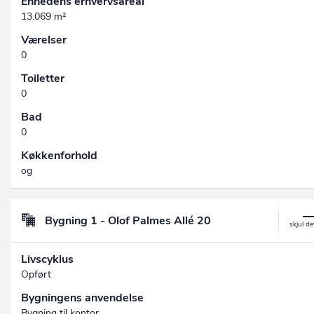
Enhedens erhvervsareal
13.069 m²
Værelser
0
Toiletter
0
Bad
0
Køkkenforhold
og
Bygning 1 - Olof Palmes Allé 20
Livscyklus
Opført
Bygningens anvendelse
Bygning til kontor