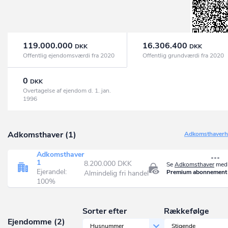
119.000.000
16.306.400
DKK
DKK
Offentlig ejendomsværdi fra 2020
Offentlig grundværdi fra 2020
0
DKK
Overtagelse af ejendom d. 1. jan.
1996
Adkomsthaver (1)
Adkomsthaverhi
Adkomsthaver
1
8.200.000 DKK
Se
Adkomsthaver
med 
Ejerandel:
Premium abonnement
Almindelig fri handel
100%
Sorter efter
Rækkefølge
Ejendomme (2)
Husnummer
Stigende