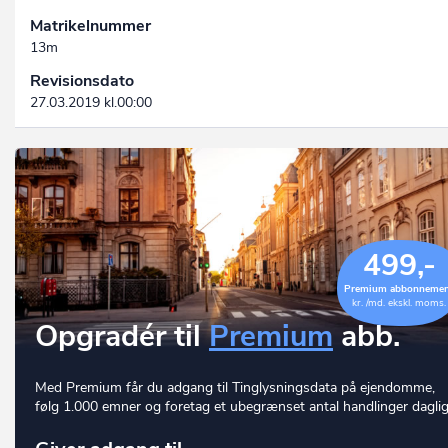
Matrikelnummer
13m
Revisionsdato
27.03.2019 kl.00:00
499,-
Premium abbonneme
kr. /md. ekskl. moms.
Opgradér til
Premium
abb.
Med Premium får du adgang til Tinglysningsdata på ejendomme,
følg 1.000 emner og foretag et ubegrænset antal handlinger daglig