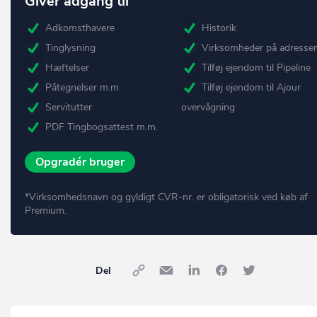
Giver adgang til
Adkomsthavere
Historik
Tinglysning
Virksomheder på adresse
Hæftelser
Tilføj ejendom til Pipeline
Påtegnelser m.m.
Tilføj ejendom til Ajour
Servitutter
overvågning
PDF Tingbogsattest m.m.
Opgradér bruger
*Virksomhedsnavn og gyldigt CVR-nr. er obligatorisk ved køb af
Premium.
Del