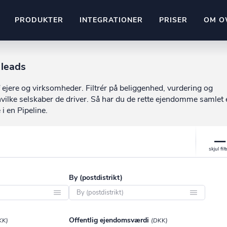
PRODUKTER
INTEGRATIONER
PRISER
OM O
Pipedrive
 leads
stem
Kommer snart
 ejere og virksomheder. Filtrér på beliggenhed, vurdering og
ownr API
vilke selskaber de driver. Så har du de rette ejendomme samlet 
ompliant
Kun fantasien sætter grænsen
 i en Pipeline.
Mange flere på vej
Pipeline
Ajour
E-conomic
Ownr ajour goes supersonic
ng
undeemner
By (postdistrikt)
Aabenraa
Offentlig ejendomsværdi
KK)
(DKK)