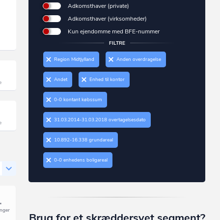
Adkomsthaver (private)
Adkomsthaver (virksomheder)
Kun ejendomme med BFE-nummer
FILTRE
Region Midtjylland
Anden overdragelse
Andet
Enhed til kontor
0-0 kontant købssum
31.03.2014-31.03.2018 overtagelsesdato
10.892-16.338 grundareal
0-0 enhedens boligareal
Brug for et skræddersyet segment?