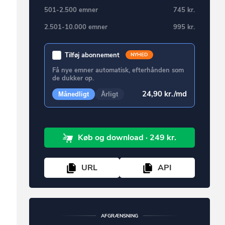
501-2.500 emner
745 kr.
2.501-10.000 emner
995 kr.
Tilføj abonnement
NYHED
Få nye emner automatisk, efterhånden som
de dukker op.
24,90 kr./md
Månedligt
Årligt
Køb
og download
· 249 kr.
URL
API
AFGRÆNSNING