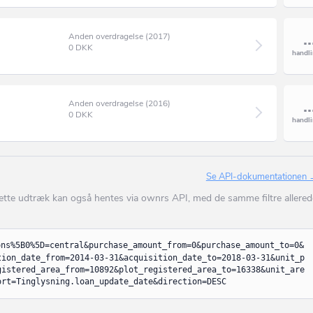
Ans By
år mv.
Biogasanlæg
Ansager
Pillefyr
Anden overdragelse (2017)
0
DKK
Arden
Brændeovn
Årre
Andet energianlæg
Årslev
Anden overdragelse (2016)
fgrøder mv.
Vandtårn
0
DKK
Asaa
ge mv.
Pumpestation
Askeby
ø mv.
Swimmingpool
Se API-dokumentationen
Askø
 landbrug mv.
Privat rensningsanlæg
Dette udtræk kan også hentes via ownrs API, med de samme filtre allered
Asnæs
vervsmæssig
Offentlige rensningsanlæg
e industri,
Asperup
Regnvandsanlæg
, værksted o. lign.)
ons%5B0%5D=central&purchase_amount_from=0&purchase_amount_to=0&
ri med integreret
Assens
Legeplads
tion_date_from=2014-03-31&acquisition_date_to=2018-03-31&unit_p
gistered_area_from=10892&plot_registered_area_to=16338&unit_are
Augustenborg
ort=Tinglysning.loan_update_date&direction=DESC
Teknikhus
i uden integreret
Aulum
Døgnpostboks