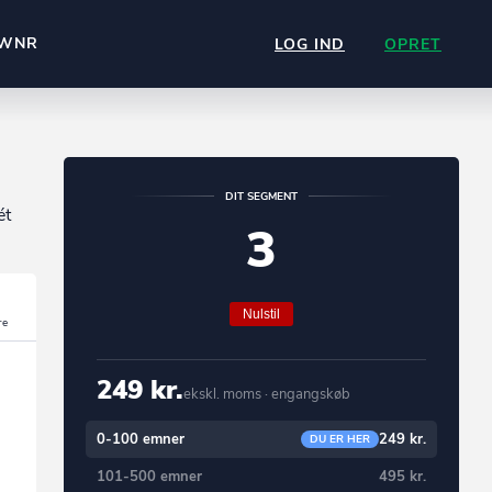
WNR
LOG IND
OPRET
DIT SEGMENT
ét
3
Nulstil
249 kr.
ekskl. moms · engangskøb
0-100 emner
249 kr.
DU ER HER
101-500 emner
495 kr.