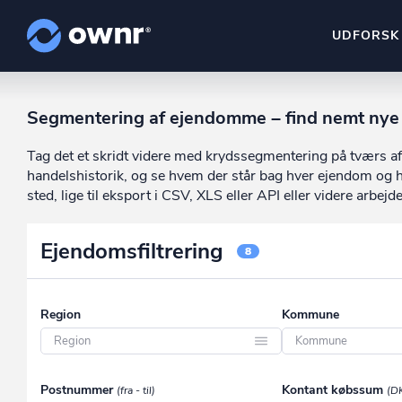
UDFORSK
ownr Insights
Segmentering af ejendomme – find nemt nye
Kassevis af data sat i sy
Tag det et skridt videre med krydssegmentering på tværs af
ownr Ajour
handelshistorik, og se hvem der står bag hver ejendom og h
Hold dig opdateret og c
sted, lige til eksport i CSV, XLS eller API eller videre arbejde
ownr Pipeline
Ejendomsfiltrering
Sæt strøm til dit nysalg
8
ownr Segmenteri
Identificer salgsklare k
Region
Kommune
Region Hovedstaden
Aabenraa
Postnummer
Kontant købssum
(fra - til)
(D