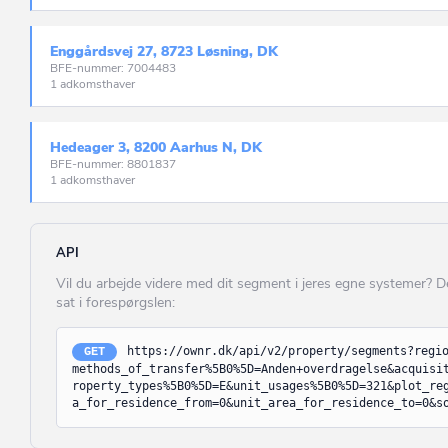
Glostrup
Stald til kvæg, f
Greve
Stald til fjerkræ
Enggårdsvej 27, 8723 Løsning, DK
BFE-nummer: 7004483
Gribskov
Minkhal
1 adkomsthaver
Guldborgsund
Væksthus
Hedeager 3, 8200 Aarhus N, DK
Haderslev
Lade til foder, a
BFE-nummer: 8801837
1 adkomsthaver
Halsnæs
Maskinhus, gara
Hedensted
Lade til halm, h
API
Helsingør
Anden enhed til
Vil du arbejde videre med dit segment i jeres egne systemer? 
Herlev
(UDFASES) Erh
sat i forespørgslen:
produktion vedrørend
Herning
håndværk m.v. (fabrik
https://ownr.dk/api/v2/property/segments?regi
GET
Enhed til indust
Hillerød
methods_of_transfer%5B0%5D=Anden+overdragelse&acquisi
produktionsapparat
roperty_types%5B0%5D=E&unit_usages%5B0%5D=321&plot_re
Hjørring
a_for_residence_from=0&unit_area_for_residence_to=0&s
Enhed til industr
produktionsapparat
Holbæk