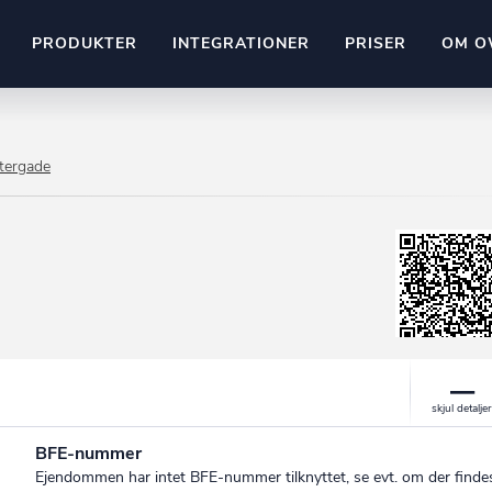
PRODUKTER
INTEGRATIONER
PRISER
OM O
Pipedrive
stem
Kommer snart
tergade
ownr API
ompliant
Kun fantasien sætter grænsen
Mange flere på vej
Pipeline
Ajour
E-conomic
Ownr ajour goes supersonic
ng
undeemner
BFE-nummer
Ejendommen har intet BFE-nummer tilknyttet, se evt. om der finde