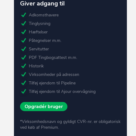
Giver adgang til
Adkomsthavere
Tinglysning
Hæftelser
Påtegnelser m.m.
Servitutter
PDF Tingbogsattest m.m.
Historik
Virksomheder på adressen
Tilføj ejendom til Pipeline
Tilføj ejendom til Ajour overvågning
Opgradér bruger
*Virksomhedsnavn og gyldigt CVR-nr. er obligatorisk
ved køb af Premium.