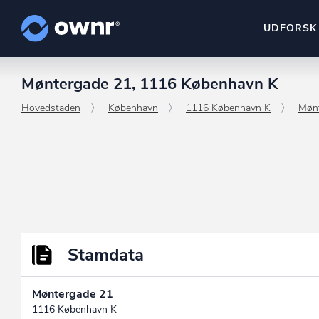
UDFORSK
Møntergade 21, 1116 København K
ownr Insights
Kassevis af data sat i sy
Hovedstaden
København
1116 København K
Møn
ownr Ajour
Hold dig opdateret og c
ownr Pipeline
Sæt strøm til dit nysalg
ownr Segmenteri
Identificer salgsklare k
Stamdata
Møntergade 21
1116 København K