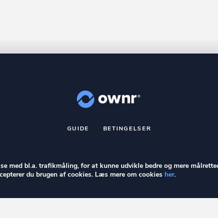
GUIDE
BETINGELSER
nr
er et registreret varemærke tilhørende ownr ApS – CVR nr.: 36 40 8
Stationsparken 26. 2., 2600 Glostrup, info@ownr.dk
else med bl.a. trafikmåling, for at kunne udvikle bedre og mere målrette
accepterer du brugen af cookies. Læs mere om cookies
her
.