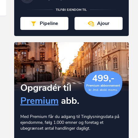
TILFØJ EJENDOM TIL
Pipeline
Ajour
499,-
Opgradér til
Premium abbonnement
kr. /md. ekskl. moms.
Premium
abb.
Med Premium får du adgang til Tinglysningsdata på
ejendomme, følg 1.000 emner og foretag et
ubegrænset antal handlinger dagligt.