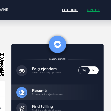
WNR
LOG IND
OPRET
HANDLINGER
Følg ejendom
Nej
Ja
ownr holder dig opdateret
Resumé
Et resumé for ejendommen
Find tvilling
s
Find lignende ejendomme