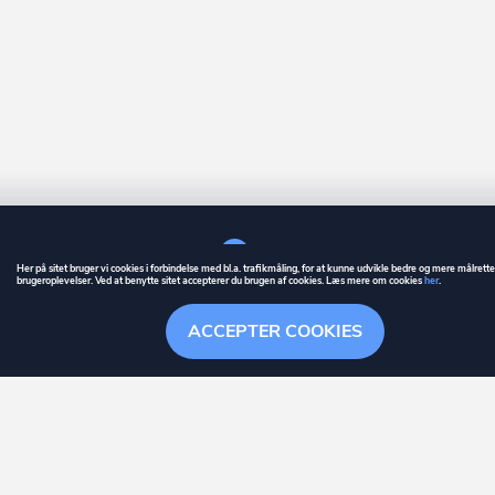
Her på sitet bruger vi cookies i forbindelse med bl.a. trafikmåling, for at kunne udvikle bedre og mere målrett
brugeroplevelser. Ved at benytte sitet accepterer du brugen af cookies. Læs mere om cookies
her
.
GUIDE
BETINGELSER
ACCEPTER COOKIES
ownr
er et registreret varemærke tilhørende ownr ApS – CVR nr.: 36 40 88 
Overblik
Stationsparken 26. 2., 2600 Glostrup, info@ownr.dk
Søgehistorik
Menu
Følge