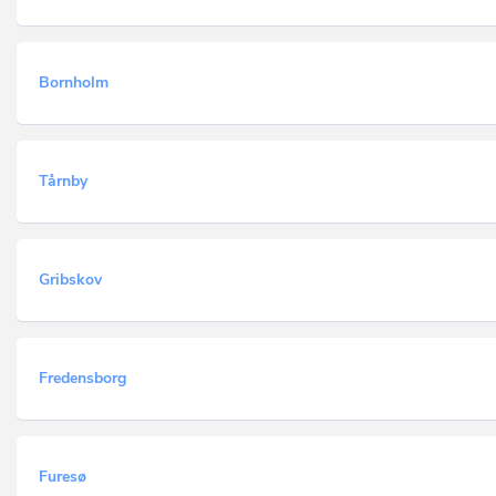
Bornholm
Tårnby
Gribskov
Fredensborg
Furesø