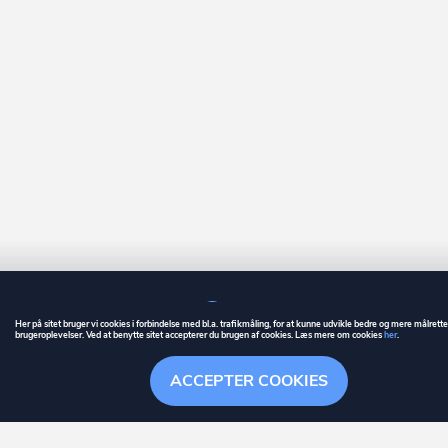
Her på sitet bruger vi cookies i forbindelse med bl.a. trafikmåling, for at kunne udvikle bedre og mere målrett
brugeroplevelser. Ved at benytte sitet accepterer du brugen af cookies. Læs mere om cookies
her
.
GUIDE
BETINGELSER
ACCEPTER COOKIES
ownr
er et registreret varemærke tilhørende ownr ApS – CVR nr.: 36 40 88 
Overblik
Søgehistorik
Menu
Følge
Stationsparken 26. 2., 2600 Glostrup, info@ownr.dk