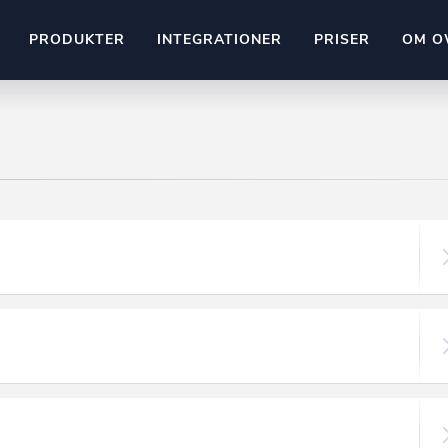
PRODUKTER
INTEGRATIONER
PRISER
OM O
Pipedrive
stem
Kommer snart
ownr API
ompliant
Kun fantasien sætter grænsen
Mange flere på vej
Pipeline
Ajour
E-conomic
Ownr ajour goes supersonic
ng
undeemner