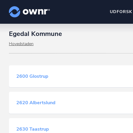
UDFORSK
Egedal Kommune
ownr Insights
Kassevis af data sat i sy
Hovedstaden
ownr Ajour
Hold dig opdateret og c
2600 Glostrup
ownr Pipeline
Sæt strøm til dit nysalg
ownr Segmenteri
2620 Albertslund
Identificer salgsklare k
2630 Taastrup