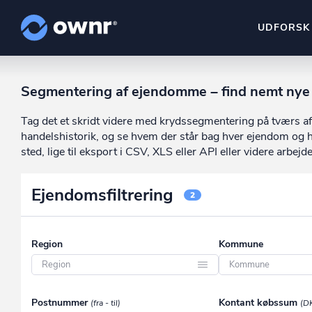
UDFORSK
ownr Insights
Segmentering af ejendomme – find nemt nye
Kassevis af data sat i sy
Tag det et skridt videre med krydssegmentering på tværs af
ownr Ajour
handelshistorik, og se hvem der står bag hver ejendom og h
Hold dig opdateret og c
sted, lige til eksport i CSV, XLS eller API eller videre arbejde
ownr Pipeline
Ejendomsfiltrering
Sæt strøm til dit nysalg
2
ownr Segmenteri
Identificer salgsklare k
Region
Kommune
Region Hovedstaden
Aabenraa
Postnummer
Kontant købssum
(fra - til)
(D