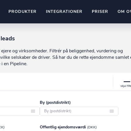
PRODUKTER
INTEGRATIONER
PRISER
OM O
Pipedrive
 leads
stem
Kommer snart
 ejere og virksomheder. Filtrér på beliggenhed, vurdering og
ownr API
vilke selskaber de driver. Så har du de rette ejendomme samlet 
ompliant
Kun fantasien sætter grænsen
 i en Pipeline.
Mange flere på vej
Pipeline
Ajour
E-conomic
Ownr ajour goes supersonic
ng
undeemner
By (postdistrikt)
Aabenraa
Offentlig ejendomsværdi
KK)
(DKK)