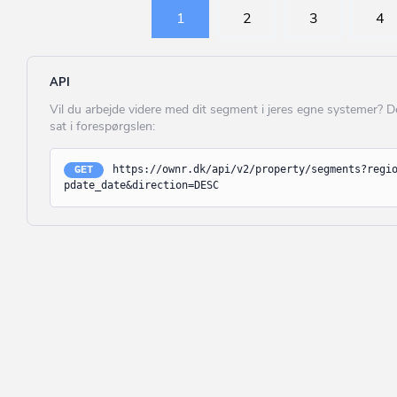
Køge
lign.)
1
2
3
4
Langeland
Enhed til jernba
Lejre
Enhed til luftfart
API
Lemvig
Enhed til parker
Vil du arbejde videre med dit segment i jeres egne systemer? 
transportanlæg
sat i forespørgslen:
Lolland
Enhed til parkeri
køretøjer i tilknytning
Lyngby-Taarbæ
https://ownr.dk/api/v2/property/segments?regi
GET
Havneanlæg
pdate_date&direction=DESC
Læsø
Andet transpor
Mariagerfjord
(UDFASES) Engro
Middelfart
Enhed til kontor
Morsø
Enhed til detailh
Norddjurs
Enhed til lager
Nordfyn
Butikscenter
Nyborg