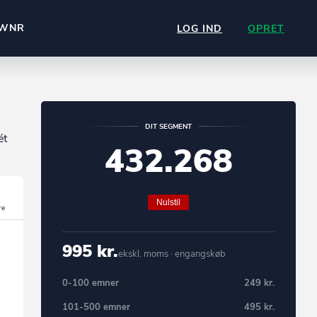
WNR
LOG IND
OPRET
DIT SEGMENT
ét
432.268
Nulstil
995 kr.
ekskl. moms · engangskøb
0-100 emner
249 kr.
101-500 emner
495 kr.