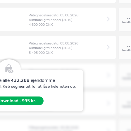
Ans By
år mv.
Biogasanlæg
Ansager
Pillefyr
Påtegnegelsesdato: 05.08.2026
Almindelig fri handel (2019)
Arden
Brændeovn
4.600.000
DKK
Årre
Andet energianlæg
Årslev
Påtegnegelsesdato: 05.08.2026
fgrøder mv.
Vandtårn
Almindelig fri handel (2020)
5.495.000
DKK
Asaa
ge mv.
Pumpestation
Askeby
ø mv.
Swimmingpool
Påtegnegelsesdato: 05.08.2026
Askø
Almindelig fri handel (2026)
 landbrug mv.
Privat rensningsanlæg
e alle
432.268
ejendomme
6.000.000
DKK
Asnæs
 Køb segmentet for at låse hele listen op.
vervsmæssig
Offentlige rensningsanlæg
e industri,
Asperup
Regnvandsanlæg
, værksted o. lign.)
Påtegnegelsesdato: 05.08.2026
ownload · 995 kr.
Almindelig fri handel (2019)
ri med integreret
Assens
Legeplads
6.531.858
DKK
Augustenborg
Teknikhus
i uden integreret
Aulum
Påtegnegelsesdato: 05.08.2026
Døgnpostboks