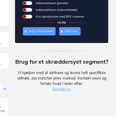
Adkomsthaver (private)
Adkomsthaver (virksomheder)
Kun ejendomme med BFE-nummer
FILTRE
Region Hovedstaden
København
Brug for et skræddersyet segment?
Vi hjælper med at definere og levere helt specifikke
udtræk, der matcher jeres marked. Kontakt ownr og
fortæl, hvad I leder efter.
Kontakt os