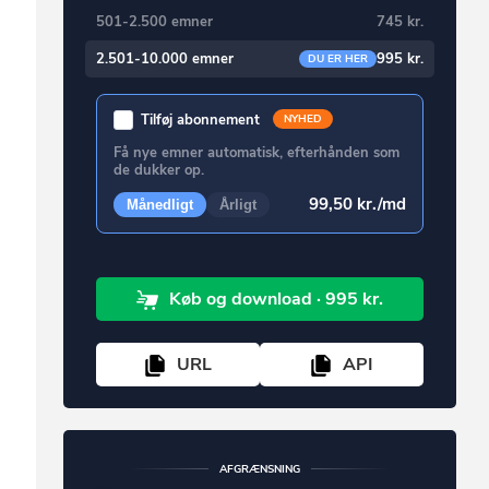
501-2.500 emner
745 kr.
2.501-10.000 emner
995 kr.
DU ER HER
Tilføj abonnement
NYHED
Få nye emner automatisk, efterhånden som
de dukker op.
99,50 kr./md
Månedligt
Årligt
Køb
og download
· 995 kr.
URL
API
AFGRÆNSNING