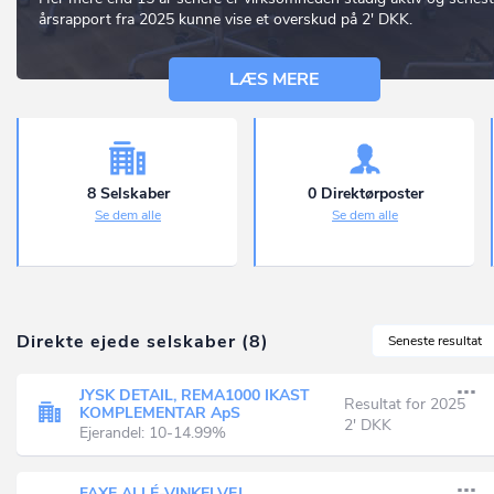
årsrapport fra 2025 kunne vise et overskud på 2' DKK.
LÆS MERE
8 Selskaber
0 Direktørposter
Se dem alle
Se dem alle
Direkte ejede selskaber (8)
Seneste resultat
JYSK DETAIL, REMA1000 IKAST
Resultat for 2025
KOMPLEMENTAR ApS
2' DKK
Ejerandel: 10-14.99%
FAXE ALLÉ-VINKELVEJ