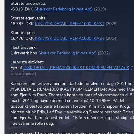
Største underskud:
-6.013' DKK
Skælskør Feriebolig Invest ApS
(2019)
Største egenkapital:
18.787' DKK
K/S JYSK DETAIL, REMA1000 IKAST
(2025)
Største gæld:
16.476' DKK
K/S JYSK DETAIL, REMA1000 IKAST
(2014)
Flest årsværk:
1 årsværk hos
Skælskør Feriebolig Invest ApS
(2022)
Længste aktivitet:
Ejer af
JYSK DETAIL, REMA1000 IKAST KOMPLEMENTAR ApS
(
år 5 måneder)
Karrieren som erhvervsperson startede for alvor en dag i 2011 ho
JYSK DETAIL, REMA1000 IKAST KOMPLEMENTAR ApS med title
som Ejer. Kim Pauly Thomsen købte en part af virksomheden d. 8.
marts 2011 og havde dermed en andel på 10-14.99%. På det
tidspunkt bestod partnerkredsen foruden Kim af: Shapour Krog,
Morten Munk Friis, Leif Rye Hauerslev og 5 andre personer. Titlen
som Ejer har Kim nu bestreddet i 15 år 5 måneder, og er stadig akt
i Selvsamme rolle i dag.
Her mere end 15 år senere er virksomheden stadig aktiv og senes