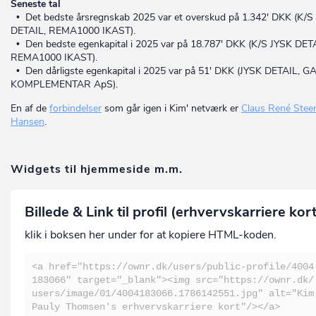
Seneste tal
• Det bedste årsregnskab 2025 var et overskud på 1.342' DKK (K/S
DETAIL, REMA1000 IKAST).
• Den bedste egenkapital i 2025 var på 18.787' DKK (K/S JYSK DET
REMA1000 IKAST).
• Den dårligste egenkapital i 2025 var på 51' DKK (JYSK DETAIL, G
KOMPLEMENTAR ApS).
En af de
forbindelser
som går igen i Kim' netværk er
Claus René Stee
Hansen
.
Widgets til hjemmeside m.m.
Billede & Link til profil (erhvervskarriere kor
klik i boksen her under for at kopiere HTML-koden.
<a href="https://ownr.dk/users/public-profile/4004
183066" target="_blank"><img src="https://ownr.dk/
users/image/01/4004183066.1786142551.jpg" alt="Kim
Pauly Thomsen's erhvervskarriere kort"/></a>