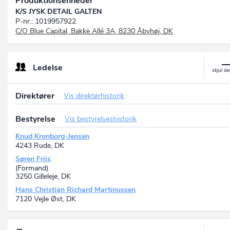
Produktionsenheder
K/S JYSK DETAIL GALTEN
P-nr.: 1019957922
C/O Blue Capital, Bakke Allé 3A, 8230 Åbyhøj, DK
Ledelse
Direktører
Vis direktørhistorik
Bestyrelse
Vis bestyrelseshistorik
Knud Kronborg-Jensen
4243 Rude, DK
Søren Friis
(Formand)
3250 Gilleleje, DK
Hans Christian Richard Martinussen
7120 Vejle Øst, DK