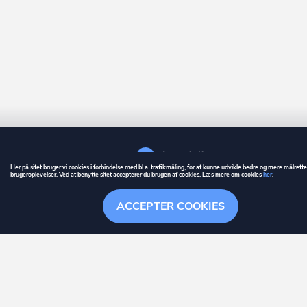
Her på sitet bruger vi cookies i forbindelse med bl.a. trafikmåling, for at kunne udvikle bedre og mere målrett
brugeroplevelser. Ved at benytte sitet accepterer du brugen af cookies. Læs mere om cookies
her
.
GUIDE
BETINGELSER
ACCEPTER COOKIES
ownr
er et registreret varemærke tilhørende ownr ApS – CVR nr.: 36 40 88 
Stationsparken 26. 2., 2600 Glostrup, info@ownr.dk
Overblik
Søgehistorik
Menu
Følg
HANDLINGER