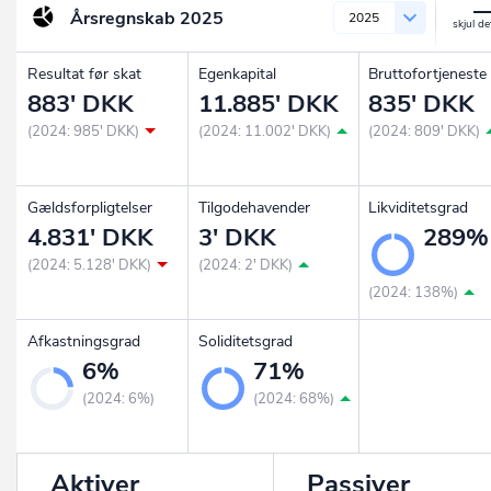
Årsregnskab
2025
2025
Resultat før skat
Egenkapital
Bruttofortjeneste
883' DKK
11.885' DKK
835' DKK
(2024: 985' DKK)
(2024: 11.002' DKK)
(2024: 809' DKK)
Gældsforpligtelser
Tilgodehavender
Likviditetsgrad
4.831' DKK
3' DKK
289%
(2024: 5.128' DKK)
(2024: 2' DKK)
(2024: 138%)
Afkastningsgrad
Soliditetsgrad
6%
71%
(2024: 6%)
(2024: 68%)
Aktiver
Passiver