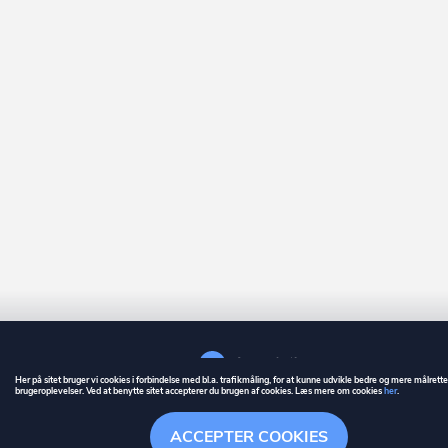
Her på sitet bruger vi cookies i forbindelse med bl.a. trafikmåling, for at kunne udvikle bedre og mere målrett
brugeroplevelser. Ved at benytte sitet accepterer du brugen af cookies. Læs mere om cookies
her
.
GUIDE
BETINGELSER
ACCEPTER COOKIES
ownr
er et registreret varemærke tilhørende ownr ApS – CVR nr.: 36 40 88 