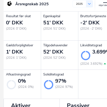
Årsregnskab
2025
2025
Resultat før skat
Egenkapital
Bruttofortjeneste
0' DKK
51' DKK
-2' DKK
(2024: 0' DKK)
(2024: 51' DKK)
(2024: -2' DKK)
Gældsforpligtelser
Tilgodehavender
Likviditetsgrad
1' DKK
52' DKK
3.69
(2024: 1' DKK)
(2024: 52' DKK)
(2024: 3.692%)
Afkastningsgrad
Soliditetsgrad
0%
97%
(2024: 0%)
(2024: 97%)
Aktiver
Passiver