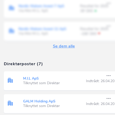
Nordic Makers Invest 7 ApS
Resultat for 2025
Via Mini M.I.L ApS
39' DKK
Nordic Makers Invest 11 ApS
Resultat for 2025
Via Mini M.I.L ApS
-106' DKK
Se dem alle
Direktørposter (7)
M.I.L ApS
Indtrådt:
26.04.20
Tilknyttet som Direktør
GALM Holding ApS
Indtrådt:
26.04.20
Tilknyttet som Direktør