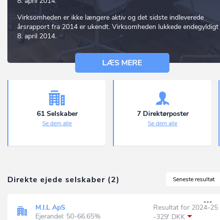
8. april 2014.
Virksomheden er ikke længere aktiv og det sidste indleverede
årsrapport fra 2014 er ukendt. Virksomheden lukkede endegyldigt 
8. april 2014.
LÆS MERE
61 Selskaber
7 Direktørposter
Se dem alle
Se dem alle
Direkte ejede selskaber (2)
Seneste resultat
M.I.L ApS
Resultat for 2024-25
Ejerandel: 50-66.65%
-329' DKK