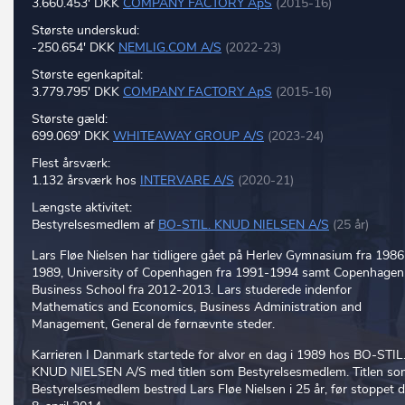
3.660.453' DKK
COMPANY FACTORY ApS
(2015-16)
Største underskud:
-250.654' DKK
NEMLIG.COM A/S
(2022-23)
Største egenkapital:
3.779.795' DKK
COMPANY FACTORY ApS
(2015-16)
Største gæld:
699.069' DKK
WHITEAWAY GROUP A/S
(2023-24)
Flest årsværk:
1.132 årsværk hos
INTERVARE A/S
(2020-21)
Længste aktivitet:
Bestyrelsesmedlem af
BO-STIL. KNUD NIELSEN A/S
(25 år)
Lars Fløe Nielsen har tidligere gået på Herlev Gymnasium fra 1986
1989, University of Copenhagen fra 1991-1994 samt Copenhagen
Business School fra 2012-2013. Lars studerede indenfor
Mathematics and Economics, Business Administration and
Management, General de førnævnte steder.
Karrieren I Danmark startede for alvor en dag i 1989 hos BO-STIL
KNUD NIELSEN A/S med titlen som Bestyrelsesmedlem. Titlen s
Bestyrelsesmedlem bestred Lars Fløe Nielsen i 25 år, før stoppet d