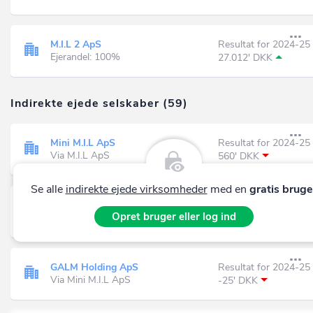
M.I.L 2 ApS
Resultat for 2024-25
Ejerandel: 100%
27.012' DKK
Indirekte ejede selskaber (59)
Mini M.I.L ApS
Resultat for 2024-25
Via M.I.L ApS
560' DKK
Se alle
indirekte ejede virksomheder
med en
gratis bruge
Floe Consulting ApS
Resultat for 2024-25
UNDER FRIVILLIG LIKVIDATION
Opret bruger eller log ind
-137' DKK
Via M.I.L ApS
GALM Holding ApS
Resultat for 2024-25
Via Mini M.I.L ApS
-25' DKK