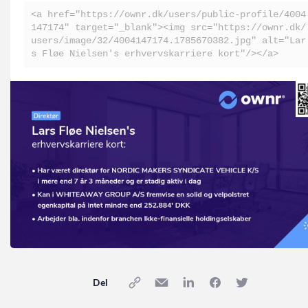
<a href="https://ownr.dk/users/public-profile/4004
147174" target="_blank"><img src="https://ownr.dk/
users/image/32/4004147174.1785670382.jpg" alt="Lar
s Fløe Nielsen's erhvervskarriere kort"/></a>
Del