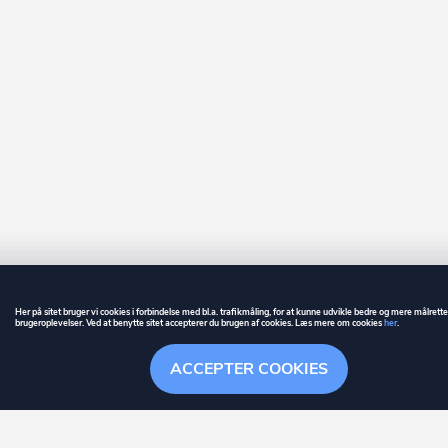
Her på sitet bruger vi cookies i forbindelse med bl.a. trafikmåling, for at kunne udvikle bedre og mere målrett
brugeroplevelser. Ved at benytte sitet accepterer du brugen af cookies. Læs mere om cookies
her
.
GUIDE
BETINGELSER
ACCEPTER COOKIES
ownr
er et registreret varemærke tilhørende ownr ApS – CVR nr.: 36 40 88 
Overblik
Søgehistorik
Menu
Følge
Stationsparken 26. 2., 2600 Glostrup, info@ownr.dk