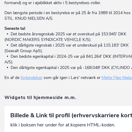
formand) og er i øjeblikket aktiv i 5 bestyrelses-roller.
Den længste periode i en bestyrelse er på 25 år fra 1989 til 2014 hos
STIL. KNUD NIELSEN A/S.
Seneste tal
• Det bedste årsregnskab 2025 var et overskud på 153.945' DKK
(NORDIC MAKERS SYNDICATE VEHICLE K/S).
• Det dårligste regnskab i 2025 var et underskud på 115.183' DKK
(Seasalt Group ApS).
• Den bedste egenkapital i 2024-25 var på 841.264' DKK (INTERV
A/S).
• Den dårligste egenkapital i 2025 var på -168.048' DKK (CYLINDO 
En af de
forbindelser
som går igen i Lars' netværk er
Mette Fløe Niels
Widgets til hjemmeside m.m.
Billede & Link til profil (erhvervskarriere kor
klik i boksen her under for at kopiere HTML-koden.