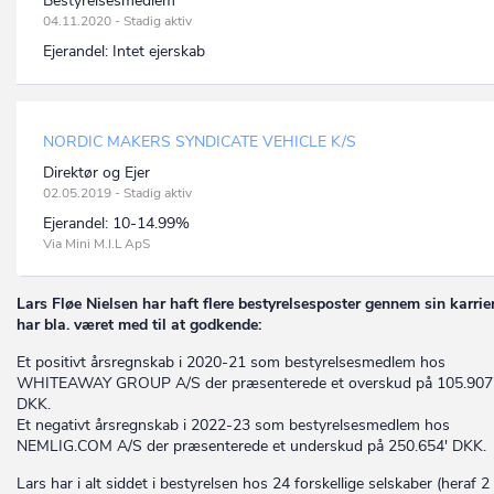
Bestyrelsesmedlem
04.11.2020 - Stadig aktiv
Ejerandel:
Intet ejerskab
NORDIC MAKERS SYNDICATE VEHICLE K/S
Direktør og Ejer
02.05.2019 - Stadig aktiv
Ejerandel:
10-14.99%
Via Mini M.I.L ApS
Lars Fløe Nielsen har haft flere bestyrelsesposter gennem sin karrie
har bla. været med til at godkende:
Et positivt årsregnskab i 2020-21 som bestyrelsesmedlem hos
WHITEAWAY GROUP A/S der præsenterede et overskud på 105.907
DKK.
Et negativt årsregnskab i 2022-23 som bestyrelsesmedlem hos
NEMLIG.COM A/S der præsenterede et underskud på 250.654' DKK.
Lars har i alt siddet i bestyrelsen hos 24 forskellige selskaber (heraf 