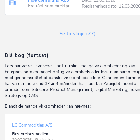
Floe Consulting ApS
Dato: 12.03.2026
Fratrådt som direktør
Registreringsdato: 12.03.202
Se tidslinje (77)
Blå bog (fortsat)
Lars har været involveret i helt utroligt mange virksomheder og kan
betegnes som en meget driftig virksomhedsleder hvis man sammenli
med gennemsnittet af danske virksomhedsledere. Gennem en karrier
har varet i mere end 37 år 4 måneder, har Lars bla. Arbejdet indenfor
områder som Sitecore, Product Management, Digital Marketing, Busi
Strategy og CMS.
Blandt de mange virksomheder kan nævnes:
LC Commodities A/S
Bestyrelsesmedlem
29.07.2026 - Stadig aktiv