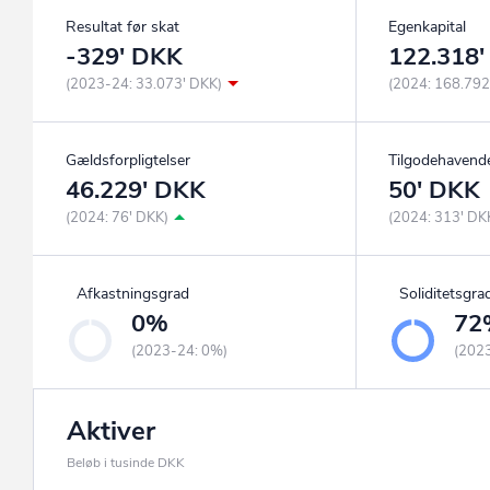
Resultat før skat
Egenkapital
-329' DKK
122.318
(2023-24: 33.073' DKK)
(2024: 168.792
Gældsforpligtelser
Tilgodehavend
46.229' DKK
50' DKK
(2024: 76' DKK)
(2024: 313' DK
Afkastningsgrad
Soliditetsgra
0%
72
(2023-24: 0%)
(202
Aktiver
Beløb i tusinde DKK