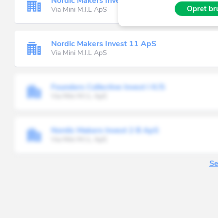
Nordic Makers Invest 7 ApS
Opret bru
Via Mini M.I.L ApS
Nordic Makers Invest 11 ApS
Via Mini M.I.L ApS
Founders Collective Invest I K/S
Via Mini M.I.L ApS
Nordic Makers Invest 2 B ApS
Via Mini M.I.L ApS
Se