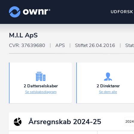
UDFORSK
M.I.L ApS
ownr Insights
Kassevis af data sat i sy
CVR: 37639680
APS
Stiftet 26.04.2016
Sta
ownr Ajour
Hold dig opdateret og c
ownr Pipeline
Sæt strøm til dit nysalg
2 Datterselskaber
2 Direktører
Se selskabsdiagram
Se dem alle
ownr Segmenteri
Identificer salgsklare k
Årsregnskab
2024-25
2024