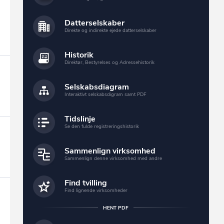
Datterselskaber
Direkte og indirekte ejede datterselskaber
Historik
Direktør, Bestyrelses og Adressehistorik
Selskabsdiagram
Interaktivt selskabsdigram samt PDF
Tidslinje
Se den fulde registreringshistorik
Sammenlign virksomhed
Sammenlign denne virksomhed med andre
Find tvilling
Find lignende virksomheder
HENT PDF