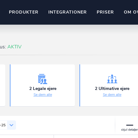
PRODUKTER
INTEGRATIONER
PRISER
OM O
Pipedrive
stem
Kommer snart
tus:
AKTIV
ownr API
ompliant
Kun fantasien sætter grænsen
Mange flere på vej
Pipeline
Ajour
E-conomic
Ownr ajour goes supersonic
2 Legale ejere
2 Ultimative ejere
Se dem alle
Se dem alle
ng
undeemner
-25