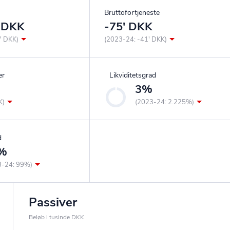
Bruttofortjeneste
' DKK
-75' DKK
' DKK)
(2023-24: -41' DKK)
er
Likviditetsgrad
3%
K)
(2023-24: 2.225%)
d
%
3-24: 99%)
Passiver
Beløb i tusinde DKK