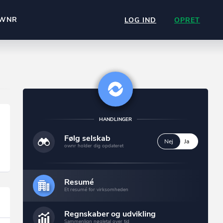
WNR
LOG IND
OPRET
HANDLINGER
Følg selskab
Nej
Ja
ownr holder dig opdateret
Resumé
Et resumé for virksomheden
Regnskaber og udvikling
Sammenlign nøgletal over tid