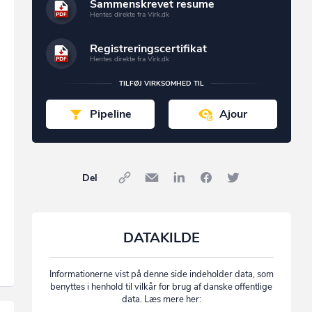
Sammenskrevet resume
Hentes direkte fra Virk.dk
Registreringscertifikat
Hentes direkte fra Virk.dk
TILFØJ VIRKSOMHED TIL
Pipeline
Ajour
Del
DATAKILDE
Informationerne vist på denne side indeholder data, som
benyttes i henhold til vilkår for brug af danske offentlige
data. Læs mere her: