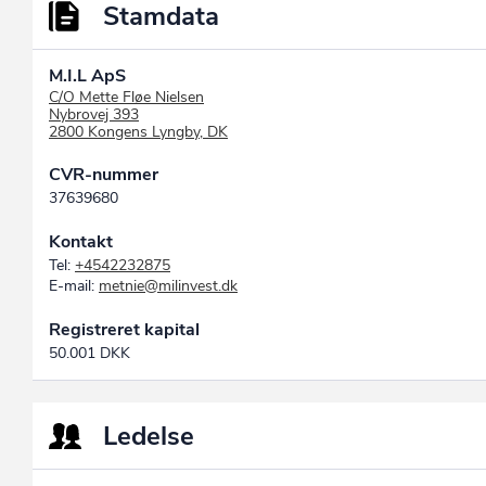
Stamdata
M.I.L ApS
C/O Mette Fløe Nielsen
Nybrovej 393
2800 Kongens Lyngby, DK
CVR-nummer
37639680
Kontakt
Tel:
+4542232875
E-mail:
metnie@milinvest.dk
Registreret kapital
50.001 DKK
Ledelse