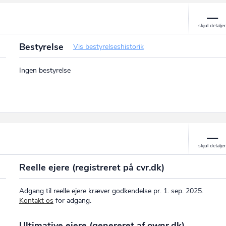
Bestyrelse
Vis bestyrelseshistorik
Ingen bestyrelse
Reelle ejere (registreret på cvr.dk)
Adgang til reelle ejere kræver godkendelse pr. 1. sep. 2025.
Kontakt os
for adgang.
Ultimative ejere (genereret af ownr.dk)