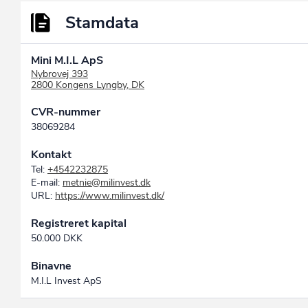
Stamdata
Mini M.I.L ApS
Nybrovej 393
2800 Kongens Lyngby, DK
CVR-nummer
38069284
Kontakt
Tel:
+4542232875
E-mail:
metnie@milinvest.dk
URL:
https://www.milinvest.dk/
Registreret kapital
50.000 DKK
Binavne
M.I.L Invest ApS