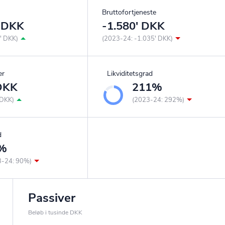
Bruttofortjeneste
' DKK
-1.580' DKK
' DKK)
(2023-24: -1.035' DKK)
er
Likviditetsgrad
 DKK
211%
 DKK)
(2023-24: 292%)
d
%
3-24: 90%)
Passiver
Beløb i tusinde DKK