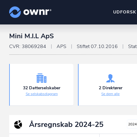
UDFORSK
Mini M.I.L ApS
ownr Insights
Kassevis af data sat i sy
CVR: 38069284
APS
Stiftet 07.10.2016
Sta
ownr Ajour
Hold dig opdateret og c
ownr Pipeline
Sæt strøm til dit nysalg
32 Datterselskaber
2 Direktører
Se selskabsdiagram
Se dem alle
ownr Segmenteri
Identificer salgsklare k
Årsregnskab
2024-25
2024