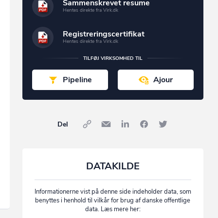
Sammenskrevet resume
Hentes direkte fra Virk.dk
Registreringscertifikat
Hentes direkte fra Virk.dk
TILFØJ VIRKSOMHED TIL
Pipeline
Ajour
Del
DATAKILDE
Informationerne vist på denne side indeholder data, som
benyttes i henhold til vilkår for brug af danske offentlige
data. Læs mere her: