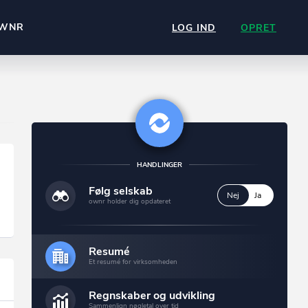
WNR
LOG IND
OPRET
HANDLINGER
Følg selskab
Nej
Ja
ownr holder dig opdateret
Resumé
Et resumé for virksomheden
Regnskaber og udvikling
Sammenlign nøgletal over tid