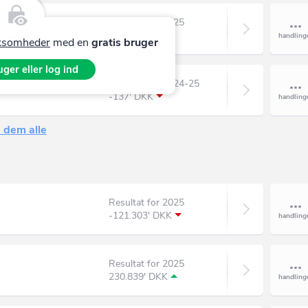
Resultat for 2025
-5.189' DKK
irksomheder
med en
gratis bruger
ger eller log ind
Resultat for 2024-25
-137' DKK
 dem alle
Resultat for 2025
-121.303' DKK
Resultat for 2025
230.839' DKK