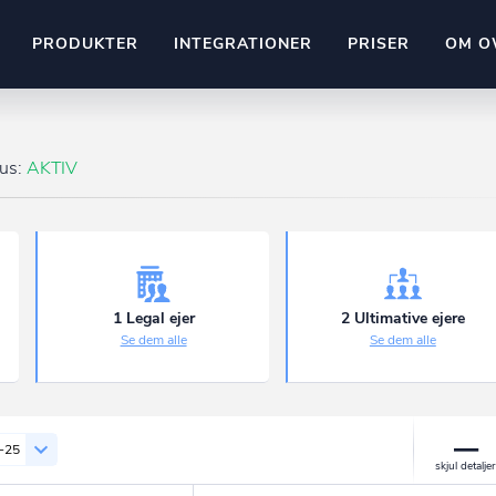
PRODUKTER
INTEGRATIONER
PRISER
OM O
Pipedrive
stem
Kommer snart
tus:
AKTIV
ownr API
ompliant
Kun fantasien sætter grænsen
Mange flere på vej
Pipeline
Ajour
E-conomic
Ownr ajour goes supersonic
1 Legal ejer
2 Ultimative ejere
Se dem alle
Se dem alle
ng
undeemner
-25