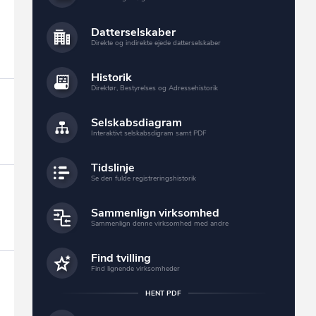
Datterselskaber
Direkte og indirekte ejede datterselskaber
Historik
Direktør, Bestyrelses og Adressehistorik
Selskabsdiagram
Interaktivt selskabsdigram samt PDF
Tidslinje
Se den fulde registreringshistorik
Sammenlign virksomhed
Sammenlign denne virksomhed med andre
Find tvilling
Find lignende virksomheder
HENT PDF