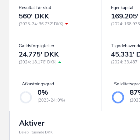
Resultat før skat
Egenkapital
560' DKK
169.205
(2023-24: 36.732' DKK)
(2024: 168.975
Gældsforpligtelser
Tilgodehavend
24.775' DKK
45.331'
(2024: 18.176' DKK)
(2024: 33.487'
Afkastningsgrad
Soliditetsgra
0%
87
(2023-24: 0%)
(202
Aktiver
Beløb i tusinde DKK