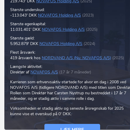
219.743' DKK
NOVAFOS Holding A/S
(2025)
Største underskud:
-113.043' DKK
NOVAFOS Holding A/S
(2023)
Største egenkapital:
11.031.401' DKK
NOVAFOS Holding A/S
(2025)
Største gæld:
5.952.879' DKK
NOVAFOS Holding A/S
(2024)
Flest årsværk:
419 årsværk hos
NORDVAND A/S (Nu: NOVAFOS A/S)
(2025)
Længste aktivitet:
Direktør af
NOVAFOS A/S
(17 år 7 måneder)
Karrieren som erhvervsaktiv startede for alvor en dag i 2008 ved
NOVAFOS A/S (tidligere NORDVAND A/S) med titlen som Direktø
Rollen som Direktør har Carsten Nystrup nu bestreddet i 17 år 7
måneder, og er stadig aktiv i samme rolle i dag.
Virksomheden er stadig aktiv og seneste årsregnskab for 2025
kunne vise et overskud på 0' DKK.
LÆS MERE