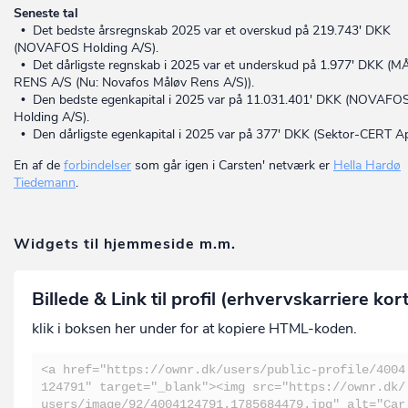
Seneste tal
• Det bedste årsregnskab 2025 var et overskud på 219.743' DKK
(NOVAFOS Holding A/S).
• Det dårligste regnskab i 2025 var et underskud på 1.977' DKK (
RENS A/S (Nu: Novafos Måløv Rens A/S)).
• Den bedste egenkapital i 2025 var på 11.031.401' DKK (NOVAFO
Holding A/S).
• Den dårligste egenkapital i 2025 var på 377' DKK (Sektor-CERT A
En af de
forbindelser
som går igen i Carsten' netværk er
Hella Hardø
Tiedemann
.
Widgets til hjemmeside m.m.
Billede & Link til profil (erhvervskarriere kor
klik i boksen her under for at kopiere HTML-koden.
<a href="https://ownr.dk/users/public-profile/4004
124791" target="_blank"><img src="https://ownr.dk/
users/image/92/4004124791.1785684479.jpg" alt="Car