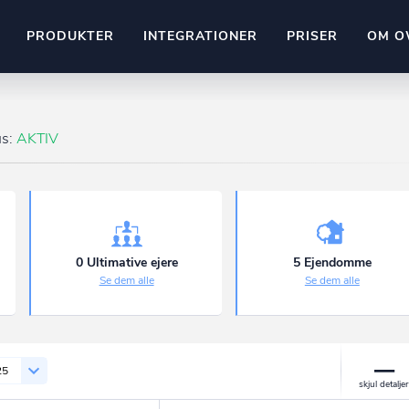
PRODUKTER
INTEGRATIONER
PRISER
OM O
Pipedrive
stem
Kommer snart
us:
AKTIV
ownr API
ompliant
Kun fantasien sætter grænsen
Mange flere på vej
Pipeline
Ajour
E-conomic
Ownr ajour goes supersonic
0 Ultimative ejere
5 Ejendomme
Se dem alle
Se dem alle
ng
undeemner
25