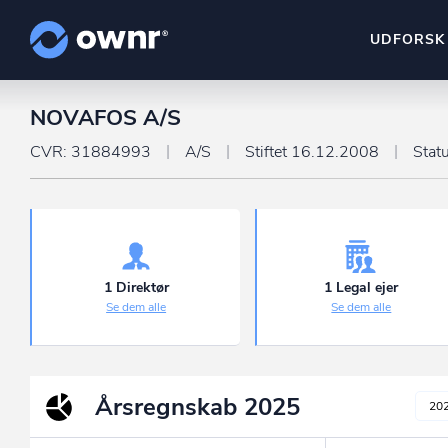
UDFORSK
NOVAFOS A/S
ownr Insights
Kassevis af data sat i sy
CVR: 31884993
A/S
Stiftet 16.12.2008
Stat
ownr Ajour
Hold dig opdateret og c
ownr Pipeline
Sæt strøm til dit nysalg
1 Direktør
1 Legal ejer
Se dem alle
Se dem alle
ownr Segmenteri
Identificer salgsklare k
Årsregnskab
2025
20