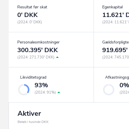
Resultat før skat
Egenkapital
0' DKK
11.621'
(2024: 0' DKK)
(2024: 11.621'
Personaleomkostninger
Gældsforpligte
300.395' DKK
919.695
(2024: 271.730' DKK)
(2024: 745.170
Likviditetsgrad
Afkastningsg
93%
0
(2024: 91%)
(202
Aktiver
Beløb i tusinde DKK