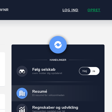
WNR
LOG IND
OPRET
HANDLINGER
Følg selskab
Nej
Ja
ownr holder dig opdateret
Resumé
Et resumé for virksomheden
Regnskaber og udvikling
Sammenlign nøgletal over tid