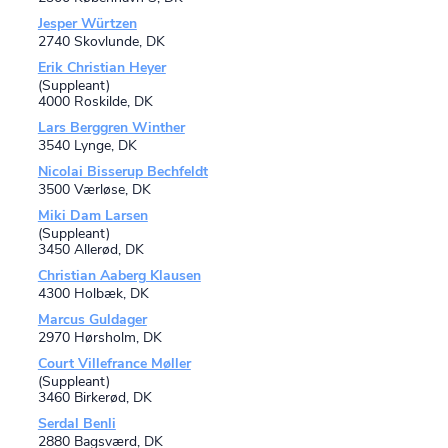
Jesper Würtzen
2740 Skovlunde, DK
Erik Christian Heyer
(Suppleant)
4000 Roskilde, DK
Lars Berggren Winther
3540 Lynge, DK
Nicolai Bisserup Bechfeldt
3500 Værløse, DK
Miki Dam Larsen
(Suppleant)
3450 Allerød, DK
Christian Aaberg Klausen
4300 Holbæk, DK
Marcus Guldager
2970 Hørsholm, DK
Court Villefrance Møller
(Suppleant)
3460 Birkerød, DK
Serdal Benli
2880 Bagsværd, DK