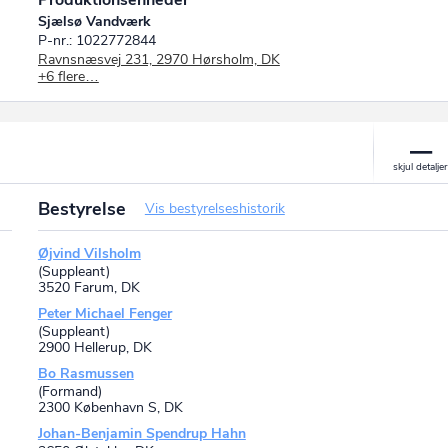
Produktionsenheder
Sjælsø Vandværk
P-nr.: 1022772844
Ravnsnæsvej 231, 2970 Hørsholm, DK
+6 flere…
NOVAFOS A/S
P-nr.: 1014946361
Blokken 9, 1, 3460 Birkerød, DK
Frederikssund Renseanlæg
P-nr.: 1022772836
Marbækvej 2, 3600 Frederikssund, DK
Måløv Renseanlæg
Bestyrelse
Vis bestyrelseshistorik
P-nr.: 1022772852
Brydegårdsvej 41, 2760 Måløv, DK
Ørnegårdsvej
Øjvind Vilsholm
P-nr.: 1023435396
(Suppleant)
Ørnegårdsvej 13, 2820 Gentofte, DK
3520 Farum, DK
Vand & Afløb Ballerup
Peter Michael Fenger
P-nr.: 1022772763
(Suppleant)
Ågerupvej 84-86, 2750 Ballerup, DK
2900 Hellerup, DK
Usserød Renseanlæg
Bo Rasmussen
P-nr.: 1022772860
(Formand)
Håndværkersvinget 2, 2970 Hørsholm, DK
2300 København S, DK
Johan-Benjamin Spendrup Hahn