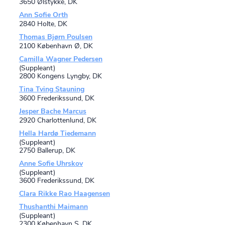
3650 Ølstykke, DK
Ann Sofie Orth
2840 Holte, DK
Thomas Bjørn Poulsen
2100 København Ø, DK
Camilla Wagner Pedersen
(Suppleant)
2800 Kongens Lyngby, DK
Tina Tving Stauning
3600 Frederikssund, DK
Jesper Bache Marcus
2920 Charlottenlund, DK
Hella Hardø Tiedemann
(Suppleant)
2750 Ballerup, DK
Anne Sofie Uhrskov
(Suppleant)
3600 Frederikssund, DK
Clara Rikke Rao Haagensen
Thushanthi Maimann
(Suppleant)
2300 København S, DK