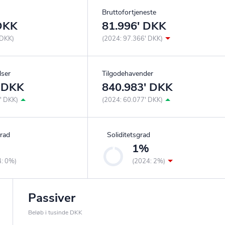
Bruttofortjeneste
 DKK
81.996' DKK
 DKK)
(2024: 97.366' DKK)
lser
Tilgodehavender
' DKK
840.983' DKK
' DKK)
(2024: 60.077' DKK)
rad
Soliditetsgrad
%
1%
4: 0%)
(2024: 2%)
Passiver
Beløb i tusinde DKK