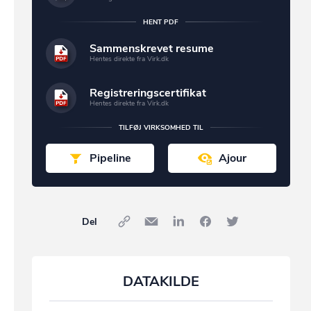
HENT PDF
Sammenskrevet resume
Hentes direkte fra Virk.dk
Registreringscertifikat
Hentes direkte fra Virk.dk
TILFØJ VIRKSOMHED TIL
Pipeline
Ajour
Del
DATAKILDE