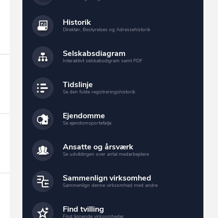
Historik
Direktør, Bestyrelses og Adressehistorik
Selskabsdiagram
Interaktivt selskabsdigram samt PDF
Tidslinje
Se den fulde registreringshistorik
Ejendomme
Se ejendomsportefølje
Ansatte og årsværk
Se udviklingen over antal medarbejdere
Sammenlign virksomhed
Sammenlign denne virksomhed med andre
Find tvilling
Find lignende virksomheder