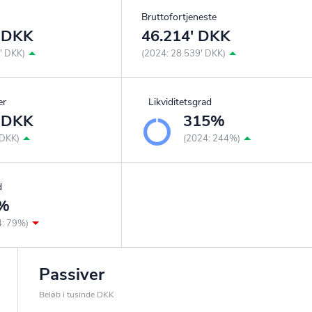
Bruttofortjeneste
' DKK
46.214' DKK
' DKK)
(2024: 28.539' DKK)
er
Likviditetsgrad
' DKK
315%
 DKK)
(2024: 244%)
d
%
4: 79%)
Passiver
Beløb i tusinde DKK