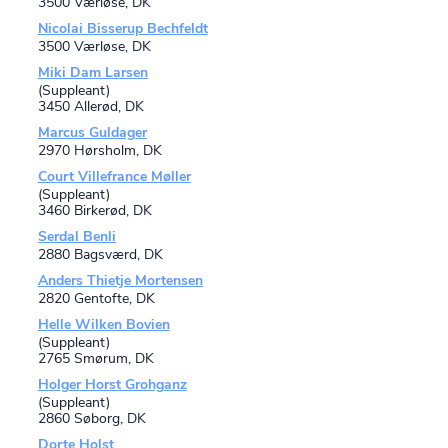
3500 Værløse, DK
Nicolai Bisserup Bechfeldt
3500 Værløse, DK
Miki Dam Larsen
(Suppleant)
3450 Allerød, DK
Marcus Guldager
2970 Hørsholm, DK
Court Villefrance Møller
(Suppleant)
3460 Birkerød, DK
Serdal Benli
2880 Bagsværd, DK
Anders Thietje Mortensen
2820 Gentofte, DK
Helle Wilken Bovien
(Suppleant)
2765 Smørum, DK
Holger Horst Grohganz
(Suppleant)
2860 Søborg, DK
Dorte Holst