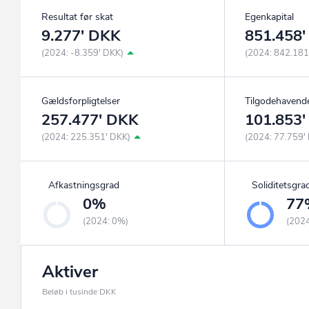
Resultat før skat
Egenkapital
9.277' DKK
851.458
(2024: -8.359' DKK)
(2024: 842.181
Gældsforpligtelser
Tilgodehavend
257.477' DKK
101.853
(2024: 225.351' DKK)
(2024: 77.759'
Afkastningsgrad
Soliditetsgra
0%
77
(2024: 0%)
(202
Aktiver
Beløb i tusinde DKK