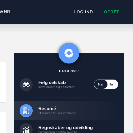
WNR
LOG IND
OPRET
HANDLINGER
Følg selskab
Nej
Ja
ownr holder dig opdateret
Resumé
Et resumé for virksomheden
Regnskaber og udvikling
Sammenlign nøgletal over tid