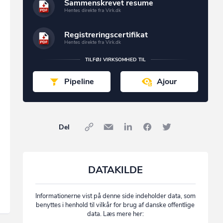
Sammenskrevet resume
Hentes direkte fra Virk.dk
Registreringscertifikat
Hentes direkte fra Virk.dk
TILFØJ VIRKSOMHED TIL
Pipeline
Ajour
Del
DATAKILDE
Informationerne vist på denne side indeholder data, som
benyttes i henhold til vilkår for brug af danske offentlige
data. Læs mere her: