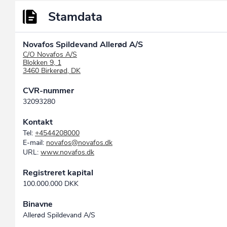
Stamdata
Novafos Spildevand Allerød A/S
C/O Novafos A/S
Blokken 9, 1
3460 Birkerød, DK
CVR-nummer
32093280
Kontakt
Tel:
+4544208000
E-mail:
novafos@novafos.dk
URL:
www.novafos.dk
Registreret kapital
100.000.000 DKK
Binavne
Allerød Spildevand A/S