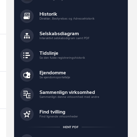
Historik
Direktør, Bestyrelses og Adressehistorik
Selskabsdiagram
Interaktivt selskabsdigram samt PDF
Tidslinje
Se den fulde registreringshistorik
Ejendomme
Se ejendomsportefølje
Sammenlign virksomhed
Sammenlign denne virksomhed med andre
Find tvilling
Find lignende virksomheder
HENT PDF