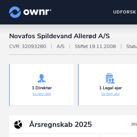
UDFORSK
Novafos Spildevand Allerød A/S
ownr Insights
Kassevis af data sat i sy
CVR: 32093280
A/S
Stiftet 19.11.2008
Stat
ownr Ajour
Hold dig opdateret og c
ownr Pipeline
Sæt strøm til dit nysalg
1 Direktør
1 Legal ejer
Se dem alle
Se dem alle
ownr Segmenteri
Identificer salgsklare k
Årsregnskab
2025
20