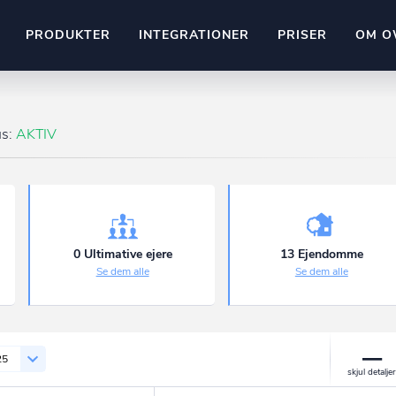
PRODUKTER
INTEGRATIONER
PRISER
OM O
Pipedrive
stem
Kommer snart
us:
AKTIV
ownr API
ompliant
Kun fantasien sætter grænsen
Mange flere på vej
Pipeline
Ajour
E-conomic
Ownr ajour goes supersonic
0 Ultimative ejere
13 Ejendomme
Se dem alle
Se dem alle
ng
undeemner
25