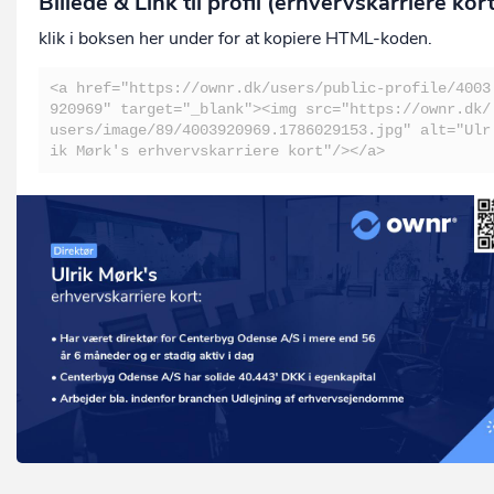
Billede & Link til profil (erhvervskarriere kor
klik i boksen her under for at kopiere HTML-koden.
<a href="https://ownr.dk/users/public-profile/4003
920969" target="_blank"><img src="https://ownr.dk/
users/image/89/4003920969.1786029153.jpg" alt="Ulr
ik Mørk's erhvervskarriere kort"/></a>