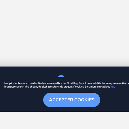
Her på sitet bruger vi cookies i forbindelse med bl.a. trafikmåling, for at kunne udvikle bedre og mere målrett
brugeroplevelser. Ved at benytte sitet accepterer du brugen af cookies. Læs mere om cookies
her
.
GUIDE
BETINGELSER
ACCEPTER COOKIES
ownr
er et registreret varemærke tilhørende ownr ApS – CVR nr.: 36 40 88 
Stationsparken 26. 2., 2600 Glostrup, info@ownr.dk
Overblik
Søgehistorik
Menu
Følg