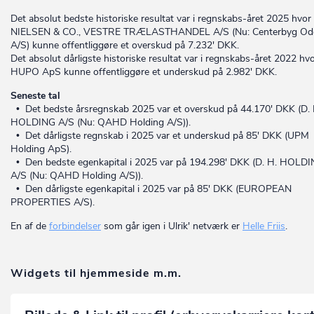
Det absolut bedste historiske resultat var i regnskabs-året 2025 hvor 
NIELSEN & CO., VESTRE TRÆLASTHANDEL A/S (Nu: Centerbyg Od
A/S) kunne offentliggøre et overskud på 7.232' DKK.
Det absolut dårligste historiske resultat var i regnskabs-året 2022 hv
HUPO ApS kunne offentliggøre et underskud på 2.982' DKK.
Seneste tal
• Det bedste årsregnskab 2025 var et overskud på 44.170' DKK (D. 
HOLDING A/S (Nu: QAHD Holding A/S)).
• Det dårligste regnskab i 2025 var et underskud på 85' DKK (UPM
Holding ApS).
• Den bedste egenkapital i 2025 var på 194.298' DKK (D. H. HOLD
A/S (Nu: QAHD Holding A/S)).
• Den dårligste egenkapital i 2025 var på 85' DKK (EUROPEAN
PROPERTIES A/S).
En af de
forbindelser
som går igen i Ulrik' netværk er
Helle Friis
.
Widgets til hjemmeside m.m.