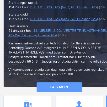
Største egenkapital:
194.298' DKK
D. H. HOLDING A/S (Nu: QAHD Holding A/S)
(2025
Største gæld:
153.598' DKK
D. H. HOLDING A/S (Nu: QAHD Holding A/S)
(2025
Flest årsværk:
21 årsværk hos
I.M. NIELSEN & CO., VESTRE TRÆLASTHANDEL
A/S (Nu: Centerbyg Odense A/S)
(2017)
Karrieren i erhvervslivet startede for alvor for flere år siden ved
Centerbyg Odense A/S (tidligere I.M. NIELSEN & CO., VESTRE
TRÆLASTHANDEL A/S) med titlen som Direktør og
Bestyrelsesmedlem. Rollen som Direktør har Ulrik Mørk nu
bestreddet i 56 år 6 måneder, og er stadig aktiv i samme rolle i dag
Virksomheden er stadig den dag i dag aktiv og seneste regnskab f
2025 kunne vise et overskud på 7.232' DKK.
LÆS MERE