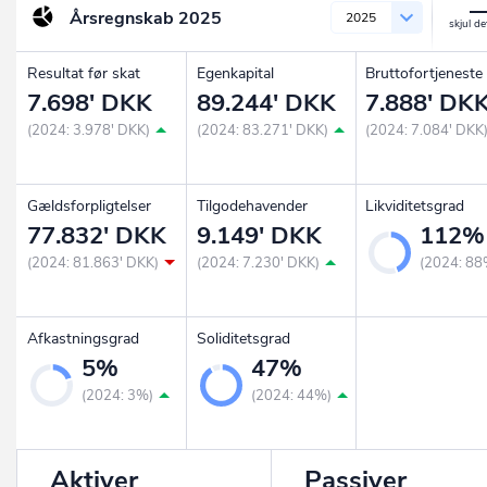
Årsregnskab
2025
2025
Resultat før skat
Egenkapital
Bruttofortjeneste
7.698' DKK
89.244' DKK
7.888' DK
(2024: 3.978' DKK)
(2024: 83.271' DKK)
(2024: 7.084' DKK
Gældsforpligtelser
Tilgodehavender
Likviditetsgrad
77.832' DKK
9.149' DKK
112%
(2024: 81.863' DKK)
(2024: 7.230' DKK)
(2024: 88
Afkastningsgrad
Soliditetsgrad
5%
47%
(2024: 3%)
(2024: 44%)
Aktiver
Passiver