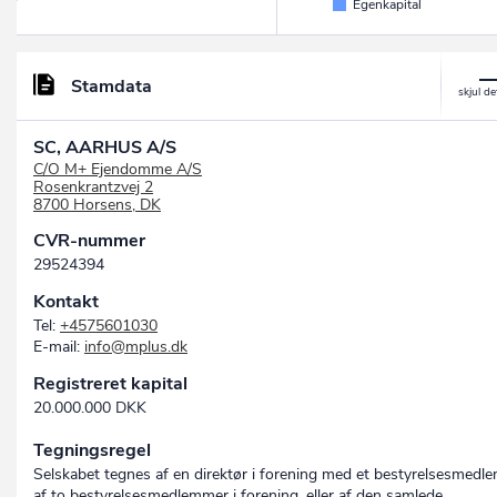
Egenkapital
Stamdata
SC, AARHUS A/S
C/O M+ Ejendomme A/S
Rosenkrantzvej 2
8700 Horsens, DK
CVR-nummer
29524394
Kontakt
Tel:
+4575601030
E-mail:
info@mplus.dk
Registreret kapital
20.000.000 DKK
Tegningsregel
Selskabet tegnes af en direktør i forening med et bestyrelsesmedle
af to bestyrelsesmedlemmer i forening, eller af den samlede