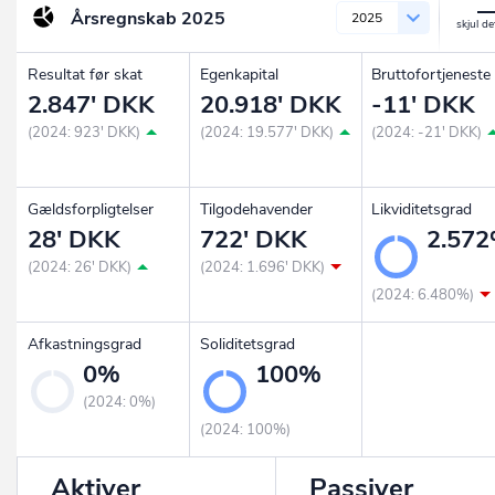
Årsregnskab
2025
2025
Resultat før skat
Egenkapital
Bruttofortjeneste
2.847' DKK
20.918' DKK
-11' DKK
(2024: 923' DKK)
(2024: 19.577' DKK)
(2024: -21' DKK)
Gældsforpligtelser
Tilgodehavender
Likviditetsgrad
28' DKK
722' DKK
2.57
(2024: 26' DKK)
(2024: 1.696' DKK)
(2024: 6.480%)
Afkastningsgrad
Soliditetsgrad
0%
100%
(2024: 0%)
(2024: 100%)
Aktiver
Passiver