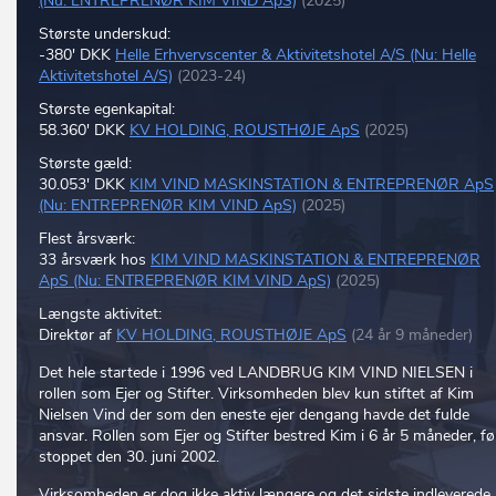
(Nu: ENTREPRENØR KIM VIND ApS)
(2025)
Største underskud:
-380' DKK
Helle Erhvervscenter & Aktivitetshotel A/S (Nu: Helle
Aktivitetshotel A/S)
(2023-24)
Største egenkapital:
58.360' DKK
KV HOLDING, ROUSTHØJE ApS
(2025)
Største gæld:
30.053' DKK
KIM VIND MASKINSTATION & ENTREPRENØR ApS
(Nu: ENTREPRENØR KIM VIND ApS)
(2025)
Flest årsværk:
33 årsværk hos
KIM VIND MASKINSTATION & ENTREPRENØR
ApS (Nu: ENTREPRENØR KIM VIND ApS)
(2025)
Længste aktivitet:
Direktør af
KV HOLDING, ROUSTHØJE ApS
(24 år 9 måneder)
Det hele startede i 1996 ved LANDBRUG KIM VIND NIELSEN i
rollen som Ejer og Stifter. Virksomheden blev kun stiftet af Kim
Nielsen Vind der som den eneste ejer dengang havde det fulde
ansvar. Rollen som Ejer og Stifter bestred Kim i 6 år 5 måneder, fø
stoppet den 30. juni 2002.
Virksomheden er dog ikke aktiv længere og det sidste indleverede