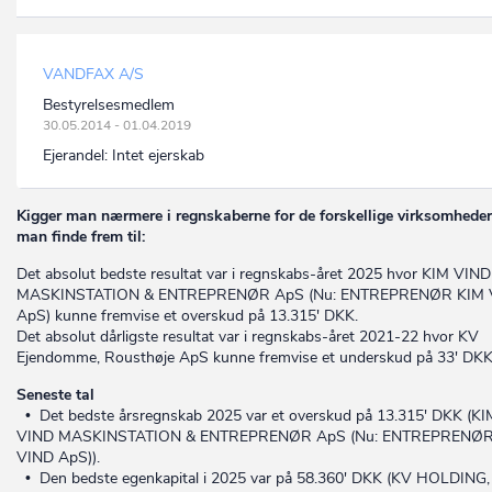
VANDFAX A/S
Bestyrelsesmedlem
30.05.2014 - 01.04.2019
Ejerandel:
Intet ejerskab
Kigger man nærmere i regnskaberne for de forskellige virksomheder
man finde frem til:
Det absolut bedste resultat var i regnskabs-året 2025 hvor KIM VIND
MASKINSTATION & ENTREPRENØR ApS (Nu: ENTREPRENØR KIM 
ApS) kunne fremvise et overskud på 13.315' DKK.
Det absolut dårligste resultat var i regnskabs-året 2021-22 hvor KV
Ejendomme, Rousthøje ApS kunne fremvise et underskud på 33' DKK
Seneste tal
• Det bedste årsregnskab 2025 var et overskud på 13.315' DKK (KI
VIND MASKINSTATION & ENTREPRENØR ApS (Nu: ENTREPRENØR
VIND ApS)).
• Den bedste egenkapital i 2025 var på 58.360' DKK (KV HOLDING,