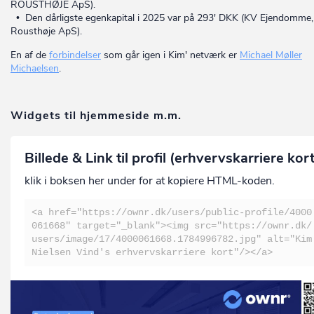
ROUSTHØJE ApS).
• Den dårligste egenkapital i 2025 var på 293' DKK (KV Ejendomme,
Rousthøje ApS).
En af de
forbindelser
som går igen i Kim' netværk er
Michael Møller
Michaelsen
.
Widgets til hjemmeside m.m.
Billede & Link til profil (erhvervskarriere kor
klik i boksen her under for at kopiere HTML-koden.
<a href="https://ownr.dk/users/public-profile/4000
061668" target="_blank"><img src="https://ownr.dk/
users/image/17/4000061668.1784996782.jpg" alt="Kim
Nielsen Vind's erhvervskarriere kort"/></a>