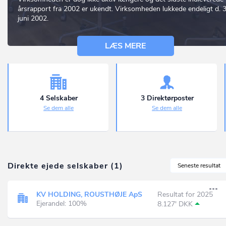
årsrapport fra 2002 er ukendt. Virksomheden lukkede endeligt d. 3
juni 2002.
LÆS MERE
4 Selskaber
3 Direktørposter
Se dem alle
Se dem alle
Direkte ejede selskaber (1)
Seneste resultat
KV HOLDING, ROUSTHØJE ApS
Resultat for 2025
Ejerandel: 100%
8.127' DKK