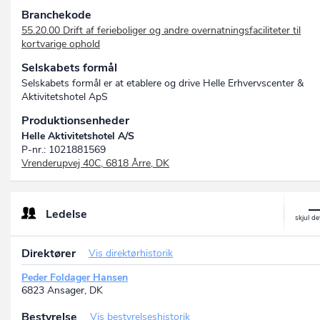
Branchekode
55.20.00 Drift af ferieboliger og andre overnatningsfaciliteter til
kortvarige ophold
Selskabets formål
Selskabets formål er at etablere og drive Helle Erhvervscenter &
Aktivitetshotel ApS
Produktionsenheder
Helle Aktivitetshotel A/S
P-nr.: 1021881569
Vrenderupvej 40C, 6818 Årre, DK
Ledelse
Direktører
Vis direktørhistorik
Peder Foldager Hansen
6823 Ansager, DK
Bestyrelse
Vis bestyrelseshistorik