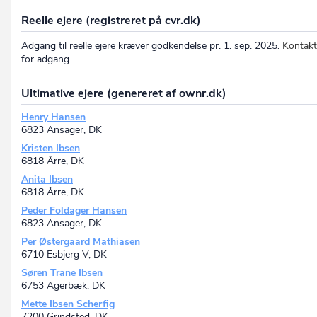
Reelle ejere (registreret på cvr.dk)
Adgang til reelle ejere kræver godkendelse pr. 1. sep. 2025.
Kontakt
for adgang.
Ultimative ejere (genereret af ownr.dk)
Henry Hansen
6823 Ansager, DK
Kristen Ibsen
6818 Årre, DK
Anita Ibsen
6818 Årre, DK
Peder Foldager Hansen
6823 Ansager, DK
Per Østergaard Mathiasen
6710 Esbjerg V, DK
Søren Trane Ibsen
6753 Agerbæk, DK
Mette Ibsen Scherfig
7200 Grindsted, DK