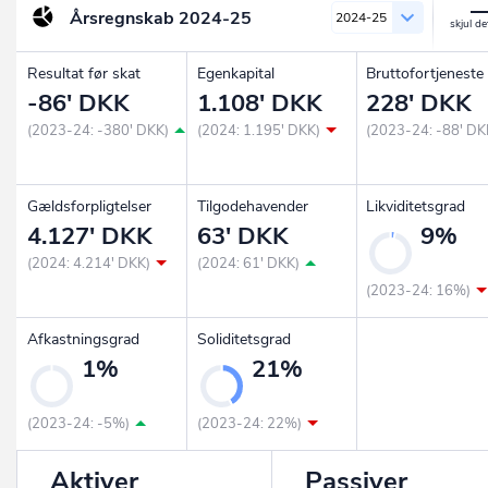
Årsregnskab
2024-25
2024-25
Resultat før skat
Egenkapital
Bruttofortjeneste
-86' DKK
1.108' DKK
228' DKK
(2023-24: -380' DKK)
(2024: 1.195' DKK)
(2023-24: -88' DK
Gældsforpligtelser
Tilgodehavender
Likviditetsgrad
4.127' DKK
63' DKK
9%
(2024: 4.214' DKK)
(2024: 61' DKK)
(2023-24: 16%)
Afkastningsgrad
Soliditetsgrad
1%
21%
(2023-24: -5%)
(2023-24: 22%)
Aktiver
Passiver