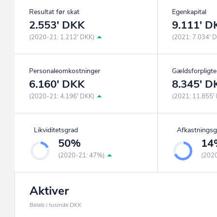
Resultat før skat
Egenkapital
2.553' DKK
9.111' D
(2020-21: 1.212' DKK)
(2021: 7.034' 
Personaleomkostninger
Gældsforpligte
6.160' DKK
8.345' D
(2020-21: 4.196' DKK)
(2021: 11.855'
Likviditetsgrad
Afkastningsg
50%
14
(2020-21: 47%)
(202
Aktiver
Beløb i tusinde DKK