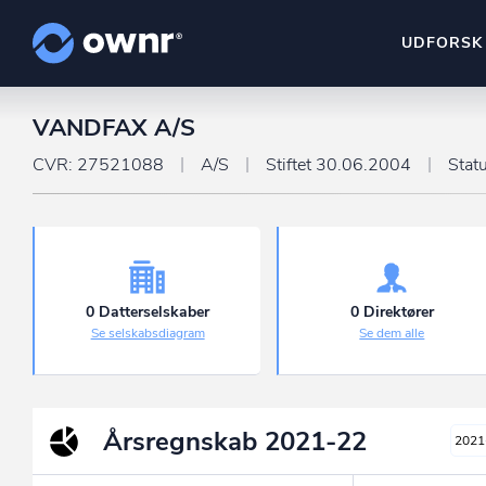
UDFORSK
VANDFAX A/S
ownr Insights
Kassevis af data sat i sy
CVR: 27521088
A/S
Stiftet 30.06.2004
Stat
ownr Ajour
Hold dig opdateret og c
ownr Pipeline
Sæt strøm til dit nysalg
0 Datterselskaber
0 Direktører
Se selskabsdiagram
Se dem alle
ownr Segmenteri
Identificer salgsklare k
Årsregnskab
2021-22
2021