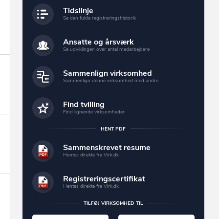
Tidslinje
Se den fulde registreringshistorik
Ansatte og årsværk
Se udviklingen over antal medarbejdere
Sammenlign virksomhed
Sammenlign denne virksomhed med andre
Find tvilling
Find lignende virksomheder
HENT PDF
Sammenskrevet resume
Hentes direkte fra Virk.dk
Registreringscertifikat
Hentes direkte fra Virk.dk
TILFØJ VIRKSOMHED TIL