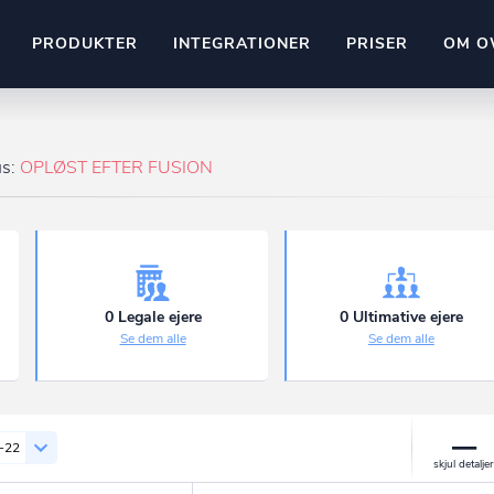
PRODUKTER
INTEGRATIONER
PRISER
OM O
Pipedrive
stem
Kommer snart
us:
OPLØST EFTER FUSION
ownr API
ompliant
Kun fantasien sætter grænsen
Mange flere på vej
Pipeline
Ajour
E-conomic
Ownr ajour goes supersonic
0 Legale ejere
0 Ultimative ejere
Se dem alle
Se dem alle
ng
undeemner
-22