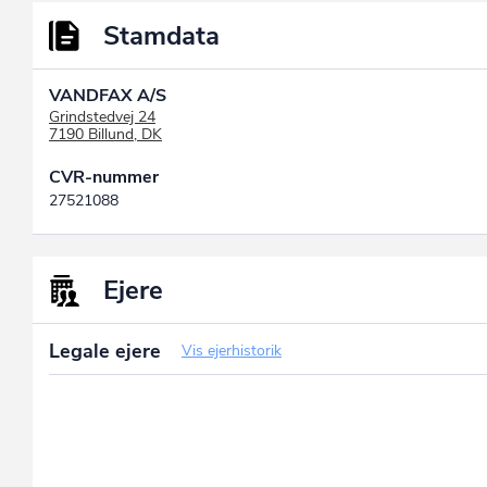
Stamdata
VANDFAX A/S
Grindstedvej 24
7190 Billund, DK
CVR-nummer
27521088
Ejere
Legale ejere
Vis ejerhistorik