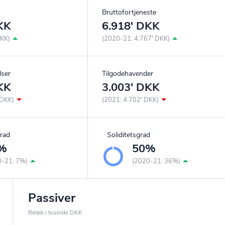
Bruttofortjeneste
KK
6.918' DKK
DKK)
(2020-21: 4.767' DKK)
lser
Tilgodehavender
KK
3.003' DKK
 DKK)
(2021: 4.702' DKK)
rad
Soliditetsgrad
%
50%
0-21: 7%)
(2020-21: 36%)
Passiver
Beløb i tusinde DKK