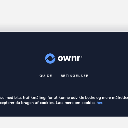
GUIDE
BETINGELSER
nr
er et registreret varemærke tilhørende ownr ApS – CVR nr.: 36 40 8
Stationsparken 26. 2., 2600 Glostrup, info@ownr.dk
else med bl.a. trafikmåling, for at kunne udvikle bedre og mere målrette
accepterer du brugen af cookies. Læs mere om cookies
her
.