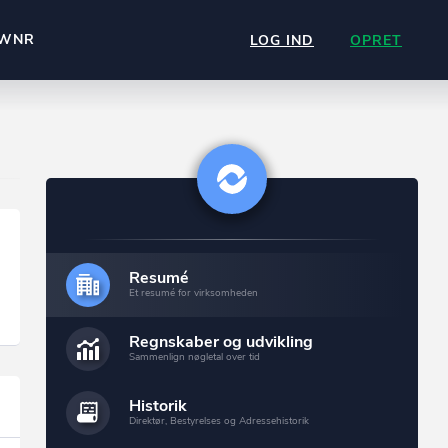
WNR
LOG IND
OPRET
Resumé
Et resumé for virksomheden
Regnskaber og udvikling
Sammenlign nøgletal over tid
Historik
Direktør, Bestyrelses og Adressehistorik