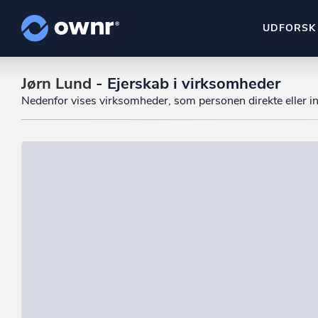
UDFORSK
Jørn Lund
- Ejerskab i virksomheder
ownr Insights
Nedenfor vises virksomheder, som personen direkte eller ind
Kassevis af data sat i sy
ownr Ajour
Hold dig opdateret og c
ownr Pipeline
Sæt strøm til dit nysalg
ownr Segmenteri
Identificer salgsklare k