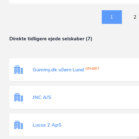
1
2
Direkte tidligere ejede selskaber (7)
Gummy.dk v/Jørn Lund
OPHØRT
JNC A/S
Lucus 2 ApS