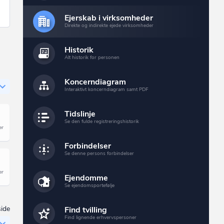
Ejerskab i virksomheder
Direkte og indirekte ejede virksomheder
Historik
Alt historik for personen
Koncerndiagram
Interaktivt koncerndiagram samt PDF
Tidslinje
Se den fulde registreringshistorik
Forbindelser
Se denne persons forbindelser
Ejendomme
Se ejendomsportefølje
side
Find tvilling
Find lignende erhvervspersoner