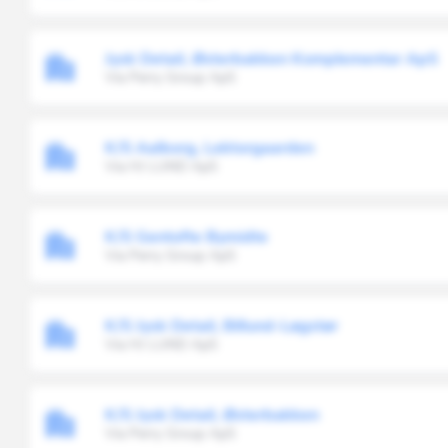
Jysk Detail, Østerbakken Komplementar ApS
Via Perry Group ApS
K/S Aalborg, Lektorgaarden
Via HJ LUND ApS
K/S Gentofte Bymidte
Via Perry Group ApS
K/S Jysk Detail, Billund-Løgstør
Via HJ LUND ApS
K/S Jysk Detail, Østerbakken
Via Perry Group ApS