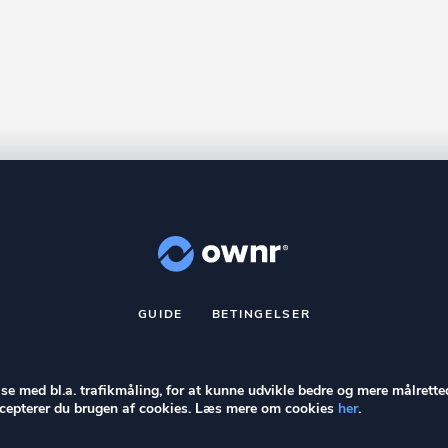
GUIDE
BETINGELSER
nr
er et registreret varemærke tilhørende ownr ApS – CVR nr.: 36 40 8
Stationsparken 26. 2., 2600 Glostrup, info@ownr.dk
else med bl.a. trafikmåling, for at kunne udvikle bedre og mere målrette
accepterer du brugen af cookies. Læs mere om cookies
her
.