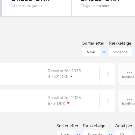
*Gældsforpligtelser
*Tilgodehavender
Sorter efter
Rækkefølge
Navn
Stigende
Resultat for 2025
3.742' DKK
Resultat for 2025
675' DKK
Sorter efter
Rækkefølge
Antal per 
Navn
Stigende
10