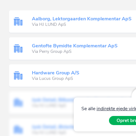
Aalborg, Lektorgaarden Komplementar ApS
Via HJ LUND ApS
Gentofte Bymidte Komplementar ApS
Via Perry Group ApS
Hardware Group A/S
Via Lucus Group ApS
Jysk Detail, Billund-Løgstør Komplementar A
Via HJ LUND ApS
Se alle
indirekte ejede v
Opret bru
Jysk Detail, Østerbakken II Komplementar Ap
Via HJ LUND ApS