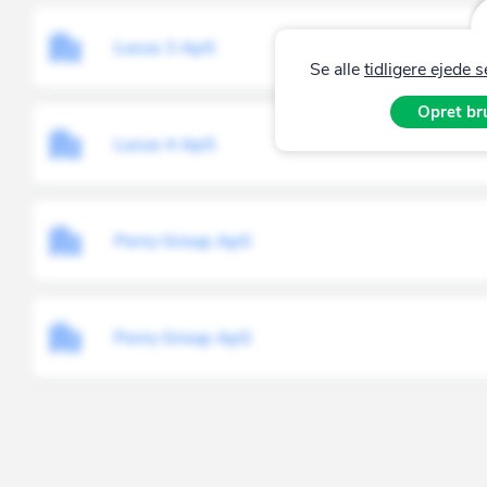
Lucus 3 ApS
Se alle
tidligere ejede 
Opret bru
Lucus 4 ApS
Perry Group ApS
Perry Group ApS