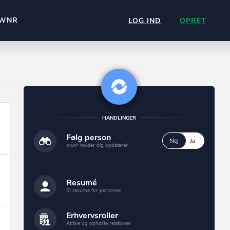
WNR
LOG IND
OPRET
HANDLINGER
Følg person
Nej
Ja
ownr holder dig opdateret
Resumé
Et resumé for personen
Erhvervsroller
Aktive og ophørte relationer