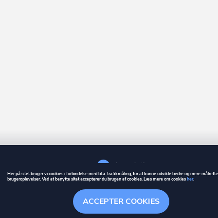
Her på sitet bruger vi cookies i forbindelse med bl.a. trafikmåling, for at kunne udvikle bedre og mere målrett
brugeroplevelser. Ved at benytte sitet accepterer du brugen af cookies. Læs mere om cookies
her
.
GUIDE
BETINGELSER
ACCEPTER COOKIES
ownr
er et registreret varemærke tilhørende ownr ApS – CVR nr.: 36 40 88 
Stationsparken 26. 2., 2600 Glostrup, info@ownr.dk
Overblik
Søgehistorik
Menu
Følg