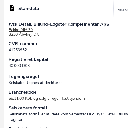
Stamdata
Jysk Detail, Billund-Løgstør Komplementar ApS
Bakke Allé 3A
8230 Åbyhøj, DK
CVR-nummer
41253932
Registreret kapital
40.000 DKK
Tegningsregel
Selskabet tegnes af direktøren.
Branchekode
68.11.00 Køb og salg af egen fast ejendom
Selskabets formål
Selskabets formål er at være komplementar i K/S Jysk Detail, Billun
Løgstør.