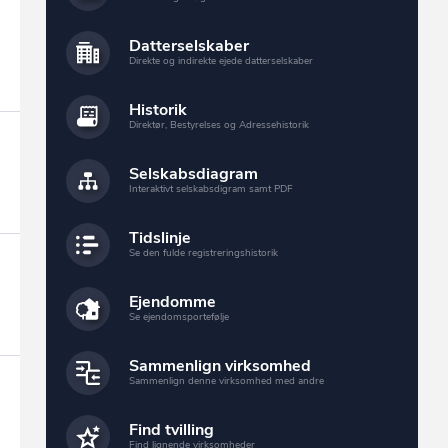
Datterselskaber
Direkte og indirekte ejede datterselskaber
Historik
Direktør, Bestyrelses og Adressehistorik
Selskabsdiagram
Interaktivt selskabsdigram samt PDF
Tidslinje
Se den fulde registreringshistorik
Ejendomme
Se ejendomsportefølje
Sammenlign virksomhed
Sammenlign denne virksomhed med andre
Find tvilling
Find lignende virksomheder