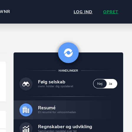
WNR
LOG IND
OPRET
HANDLINGER
Følg selskab
Nej
Ja
ownr holder dig opdateret
Resumé
Et resumé for virksomheden
Regnskaber og udvikling
Sammenlign nøgletal over tid