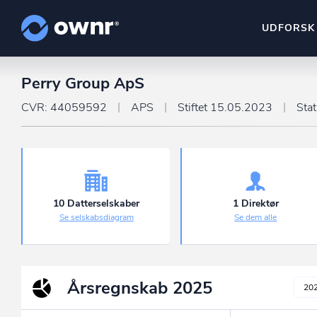
UDFORSK
Perry Group ApS
ownr Insights
Kassevis af data sat i sy
CVR: 44059592
APS
Stiftet 15.05.2023
Sta
ownr Ajour
Hold dig opdateret og c
ownr Pipeline
Sæt strøm til dit nysalg
10 Datterselskaber
1 Direktør
Se selskabsdiagram
Se dem alle
ownr Segmenteri
Identificer salgsklare k
Årsregnskab
2025
20