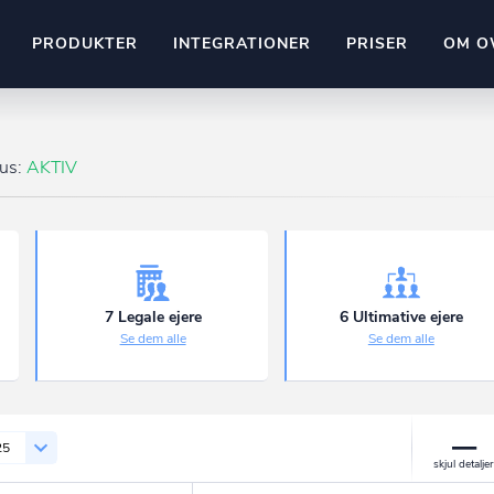
PRODUKTER
INTEGRATIONER
PRISER
OM O
Pipedrive
stem
Kommer snart
tus:
AKTIV
ownr API
ompliant
Kun fantasien sætter grænsen
Mange flere på vej
Pipeline
Ajour
E-conomic
Ownr ajour goes supersonic
7 Legale ejere
6 Ultimative ejere
Se dem alle
Se dem alle
ng
undeemner
25