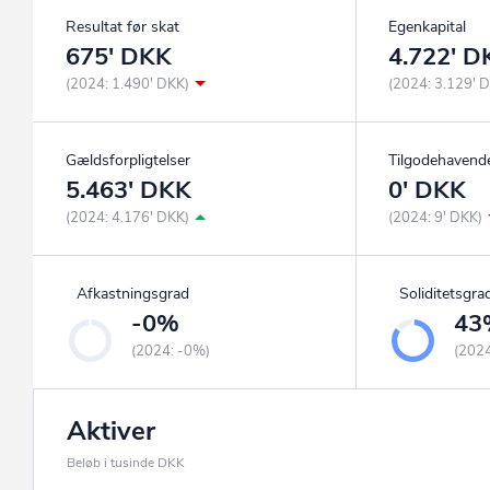
Resultat før skat
Egenkapital
675' DKK
4.722' D
(2024: 1.490' DKK)
(2024: 3.129' 
Gældsforpligtelser
Tilgodehavend
5.463' DKK
0' DKK
(2024: 4.176' DKK)
(2024: 9' DKK)
Afkastningsgrad
Soliditetsgra
-0%
43
(2024: -0%)
(202
Aktiver
Beløb i tusinde DKK