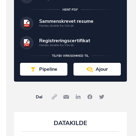
HENT PDF
Sammenskrevet resume
Hentes direkte fra Virk.dk
Registreringscertifikat
Hentes direkte fra Virk.dk
TILFØJ VIRKSOMHED TIL
Pipeline
Ajour
Del
DATAKILDE