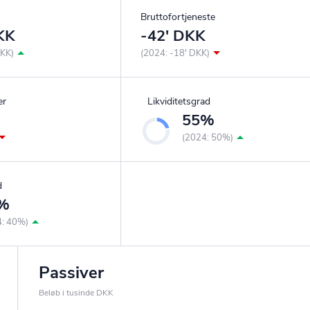
Bruttofortjeneste
KK
-42' DKK
DKK)
(2024: -18' DKK)
er
Likviditetsgrad
55%
(2024: 50%)
d
%
4: 40%)
Passiver
Beløb i tusinde DKK