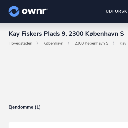
UDFORSK
Kay Fiskers Plads 9, 2300 København S
ownr Insights
Kassevis af data sat i sy
Hovedstaden
København
2300 København S
Kay 
ownr Ajour
Hold dig opdateret og c
ownr Pipeline
Sæt strøm til dit nysalg
ownr Segmenteri
Identificer salgsklare k
Ejendomme (1)