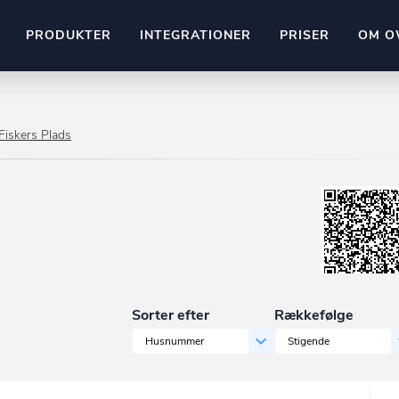
PRODUKTER
INTEGRATIONER
PRISER
OM O
Pipedrive
stem
Kommer snart
Fiskers Plads
ownr API
ompliant
Kun fantasien sætter grænsen
Mange flere på vej
Pipeline
Ajour
E-conomic
Ownr ajour goes supersonic
ng
undeemner
Sorter efter
Rækkefølge
Husnummer
Stigende