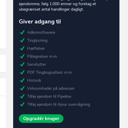
ejendomme, følg 1.000 emner og foretag et
ubegrænset antal handlinger dagligt.
Giver adgang til
Adkomsthavere
Tinglysning
Hæftelser
Påtegnelser m.m.
Servitutter
PDF Tingbogsattest m.m.
Historik
Virksomheder på adressen
Tilføj ejendom til Pipeline
Tilføj ejendom til Ajour overvågning
Opgradér bruger