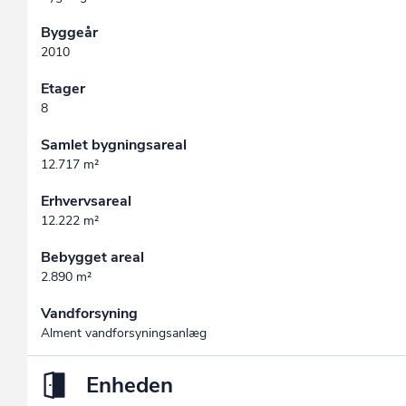
Byggeår
2010
Etager
8
Samlet bygningsareal
12.717 m²
Erhvervsareal
12.222 m²
Bebygget areal
2.890 m²
Vandforsyning
Alment vandforsyningsanlæg
Enheden