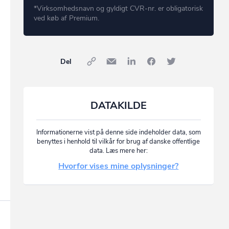
*Virksomhedsnavn og gyldigt CVR-nr. er obligatorisk
ved køb af Premium.
Del
DATAKILDE
Informationerne vist på denne side indeholder data, som
benyttes i henhold til vilkår for brug af danske offentlige
data. Læs mere her:
Hvorfor vises mine oplysninger?