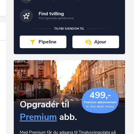
Find tvilling
Find lignende ejendomme
TILFØJ EJENDOM TIL
Pipeline
Ajour
499,-
Opgradér til
Premium abbonnement
kr. /md. ekskl. moms.
Premium
abb.
Med Premium får du adgang til Tinglysningsdata på