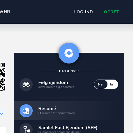
WNR
LOG IND
OPRET
HANDLINGER
Følg ejendom
Nej
Ja
ownr holder dig opdateret
Resumé
Et resumé for ejendommen
Samlet Fast Ejendom (SFE)
Se moderejendommens detaljer