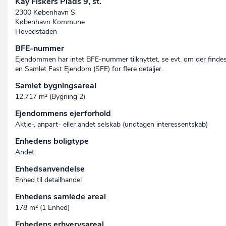
Kay Fiskers Plads 9, st.
2300 København S
København Kommune
Hovedstaden
BFE-nummer
Ejendommen har intet BFE-nummer tilknyttet, se evt. om der finde
en Samlet Fast Ejendom (SFE) for flere detaljer.
Samlet bygningsareal
12.717 m² (Bygning 2)
Ejendommens ejerforhold
Aktie-, anpart- eller andet selskab (undtagen interessent­skab)
Enhedens boligtype
Andet
Enhedsanvendelse
Enhed til detailhandel
Enhedens samlede areal
178 m² (1 Enhed)
Enhedens erhvervsareal