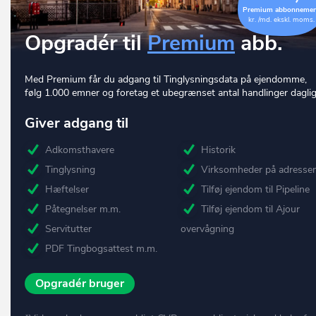
Premium abbonneme
kr. /md. ekskl. moms.
Opgradér til
Premium
abb.
Med Premium får du adgang til Tinglysningsdata på ejendomme,
følg 1.000 emner og foretag et ubegrænset antal handlinger daglig
Giver adgang til
Adkomsthavere
Historik
Tinglysning
Virksomheder på adresse
Hæftelser
Tilføj ejendom til Pipeline
Påtegnelser m.m.
Tilføj ejendom til Ajour
Servitutter
overvågning
PDF Tingbogsattest m.m.
Opgradér bruger