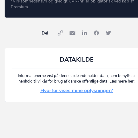
*Virksomhedsnavn og gyldigt CVR-nr. er obligatorisk ved køb af
Premium.
Del
DATAKILDE
Informationerne vist på denne side indeholder data, som benyttes i
henhold til vilkår for brug af danske offentlige data. Læs mere her:
Hvorfor vises mine oplysninger?