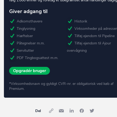
følg 1.000 emner og foretag et ubegrænset antal handlinger daglig
Giver adgang til
Adkomsthavere
Historik
Tinglysning
Virksomheder på adresse
Hæftelser
Tilføj ejendom til Pipeline
Påtegnelser m.m.
Tilføj ejendom til Ajour
Servitutter
overvågning
PDF Tingbogsattest m.m.
Opgradér bruger
*Virksomhedsnavn og gyldigt CVR-nr. er obligatorisk ved køb af
Premium.
Del