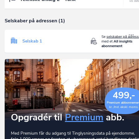
Selskaber på adressen (1)
Se
selskaber på adres
Selskab 1
med et
All insights
abonnement
499,-
Premium abbonneme
kr. /md. ekskl. moms.
Opgradér til
Premium
abb.
Med Premium får du adgang til Tinglysningsdata på ejendomme,