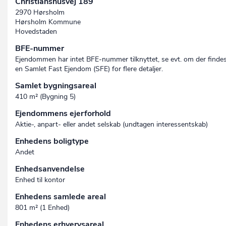
Christianshusvej 189
2970 Hørsholm
Hørsholm Kommune
Hovedstaden
BFE-nummer
Ejendommen har intet BFE-nummer tilknyttet, se evt. om der finde
en Samlet Fast Ejendom (SFE) for flere detaljer.
Samlet bygningsareal
410 m² (Bygning 5)
Ejendommens ejerforhold
Aktie-, anpart- eller andet selskab (undtagen interessent­skab)
Enhedens boligtype
Andet
Enhedsanvendelse
Enhed til kontor
Enhedens samlede areal
801 m² (1 Enhed)
Enhedens erhvervsareal