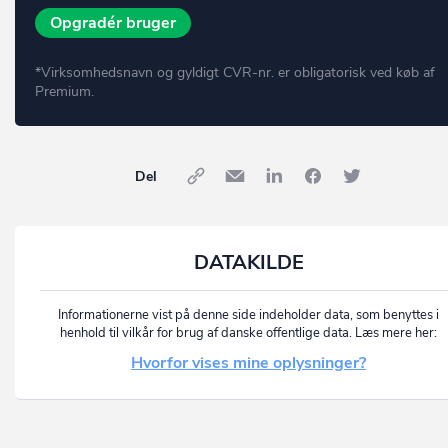
Opgradér bruger
*Virksomhedsnavn og gyldigt CVR-nr. er obligatorisk ved køb af
Premium.
Del
DATAKILDE
Informationerne vist på denne side indeholder data, som benyttes i
henhold til vilkår for brug af danske offentlige data. Læs mere her:
Hvorfor vises mine oplysninger?