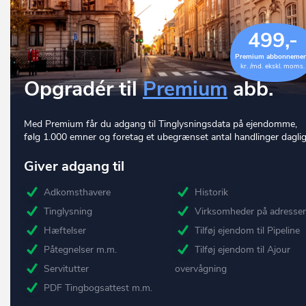
499,-
Premium abbonneme
kr. /md. ekskl. moms.
Opgradér til
Premium
abb.
Med Premium får du adgang til Tinglysningsdata på ejendomme,
følg 1.000 emner og foretag et ubegrænset antal handlinger daglig
Giver adgang til
Adkomsthavere
Historik
Tinglysning
Virksomheder på adresse
Hæftelser
Tilføj ejendom til Pipeline
Påtegnelser m.m.
Tilføj ejendom til Ajour
Servitutter
overvågning
PDF Tingbogsattest m.m.