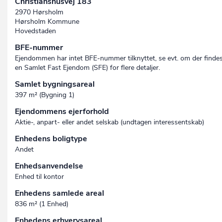
Christianshusvej 183
2970 Hørsholm
Hørsholm Kommune
Hovedstaden
BFE-nummer
Ejendommen har intet BFE-nummer tilknyttet, se evt. om der finde
en Samlet Fast Ejendom (SFE) for flere detaljer.
Samlet bygningsareal
397 m² (Bygning 1)
Ejendommens ejerforhold
Aktie-, anpart- eller andet selskab (undtagen interessent­skab)
Enhedens boligtype
Andet
Enhedsanvendelse
Enhed til kontor
Enhedens samlede areal
836 m² (1 Enhed)
Enhedens erhvervsareal