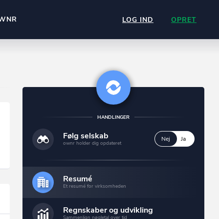
WNR
LOG IND
OPRET
HANDLINGER
Følg selskab
Nej
Ja
ownr holder dig opdateret
Resumé
Et resumé for virksomheden
Regnskaber og udvikling
Sammenlign nøgletal over tid