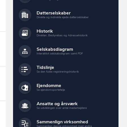
Datterselskaber
Direkte og indirekte ejede datterselskaber
Historik
Direktør, Bestyrelses og Adressehistorik
Selskabsdiagram
Interaktivt selskabsdigram samt PDF
Tidslinje
Se den fulde registreringshistorik
Ejendomme
Se ejendomsportefølje
Ansatte og årsværk
Se udviklingen over antal medarbejdere
Sammenlign virksomhed
Sammenlign denne virksomhed med andre