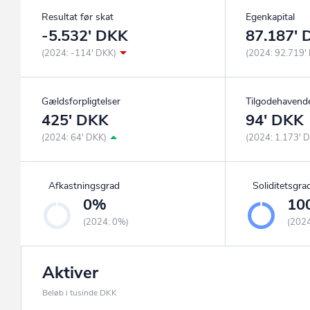
Resultat før skat
Egenkapital
-5.532' DKK
87.187'
(2024: -114' DKK)
(2024: 92.719'
Gældsforpligtelser
Tilgodehavend
425' DKK
94' DKK
(2024: 64' DKK)
(2024: 1.173' 
Afkastningsgrad
Soliditetsgra
0%
10
(2024: 0%)
(202
Aktiver
Beløb i tusinde DKK