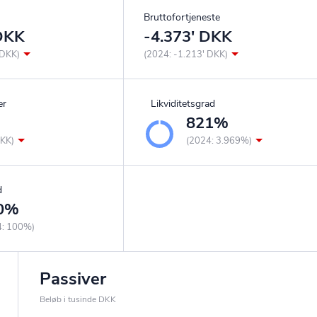
Bruttofortjeneste
 DKK
-4.373' DKK
 DKK)
(2024: -1.213' DKK)
er
Likviditetsgrad
821%
DKK)
(2024: 3.969%)
d
0%
4: 100%)
Passiver
Beløb i tusinde DKK