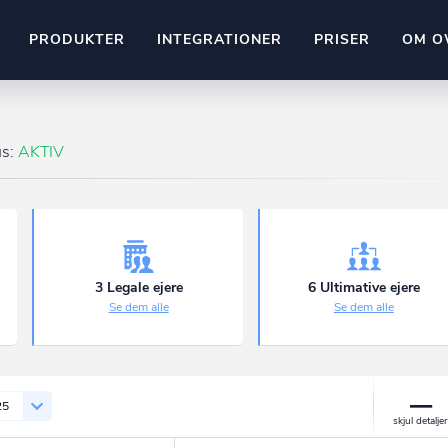
PRODUKTER
INTEGRATIONER
PRISER
OM O
Pipedrive
stem
Kommer snart
us:
AKTIV
ownr API
ompliant
Kun fantasien sætter grænsen
Mange flere på vej
Pipeline
Ajour
E-conomic
Ownr ajour goes supersonic
3 Legale ejere
6 Ultimative ejere
Se dem alle
Se dem alle
ng
undeemner
25