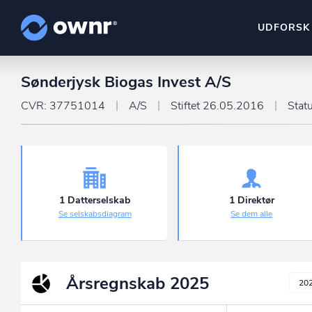
UDFORSK
Sønderjysk Biogas Invest A/S
ownr Insights
Kassevis af data sat i sy
CVR: 37751014
A/S
Stiftet 26.05.2016
Stat
ownr Ajour
Hold dig opdateret og c
ownr Pipeline
Sæt strøm til dit nysalg
1 Datterselskab
1 Direktør
Se selskabsdiagram
Se dem alle
ownr Segmenteri
Identificer salgsklare k
Årsregnskab
2025
20