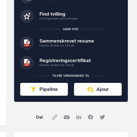
Find tvilling
Find lignende virksomheder
HENT PDF
Sammenskrevet resume
Hentes direkte fra Virk.dk
Registreringscertifikat
Hentes direkte fra Virk.dk
TILFØJ VIRKSOMHED TIL
Pipeline
Ajour
Del