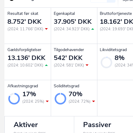
Resultat før skat
Egenkapital
Bruttofortjeneste
8.752' DKK
37.905' DKK
18.162' D
(2024: 11.766' DKK)
(2024: 34.923' DKK)
(2024: 19.693' DK
Gældsforpligtelser
Tilgodehavender
Likviditetsgrad
13.136' DKK
542' DKK
8%
(2024: 10.602' DKK)
(2024: 581' DKK)
(2024: 34
Afkastningsgrad
Soliditetsgrad
17%
70%
(2024: 25%)
(2024: 72%)
Aktiver
Passiver