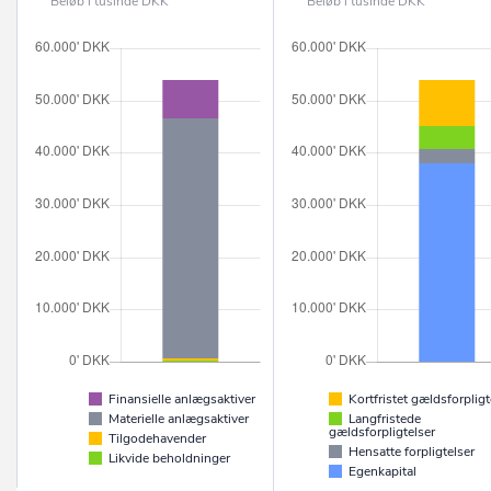
Beløb i tusinde DKK
Beløb i tusinde DKK
Finansielle anlægsaktiver
Kortfristet gældsforpligt
Materielle anlægsaktiver
Langfristede
gældsforpligtelser
Tilgodehavender
Hensatte forpligtelser
Likvide beholdninger
Egenkapital