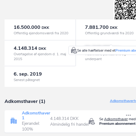
16.500.000
7.881.700
DKK
DKK
Offentlig ejendomsværdi fra 2020
Offentlig grundværdi fra 2020
4.148.314
91.749.000
DKK
DKK
Se alle hæftelser med et
Premium ab
Overtagelse af ejendom d. 1. maj
Realkredit, pantebreve og
2015
underpant
6. sep. 2019
Senest påtegnet
Adkomsthaver (1)
Adkomsthaverhi
Adkomsthaver
1
4.148.314 DKK
Se
Adkomsthaver
med 
Ejerandel:
Premium abonnement
Almindelig fri handel
100%