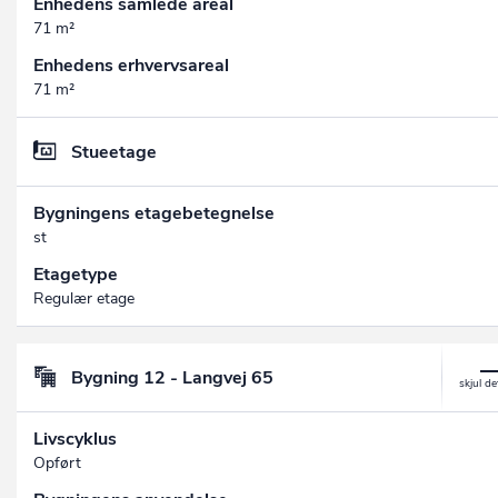
Enhedens samlede areal
71 m²
Enhedens erhvervsareal
71 m²
Stueetage
Bygningens etagebetegnelse
st
Etagetype
Regulær etage
Bygning 12 - Langvej 65
Livscyklus
Opført