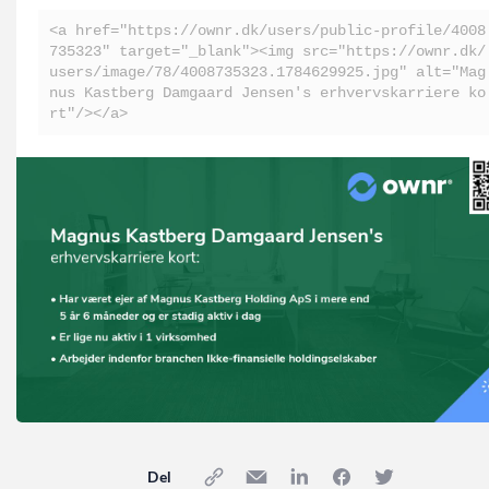
<a href="https://ownr.dk/users/public-profile/4008
735323" target="_blank"><img src="https://ownr.dk/
users/image/78/4008735323.1784629925.jpg" alt="Mag
nus Kastberg Damgaard Jensen's erhvervskarriere ko
rt"/></a>
Del