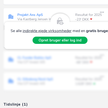
Projekt Ans ApS
Resultat for 2025
Via Kastberg Jensen Invest ApS
-23' DKK
Se alle
indirekte ejede virksomheder
med en
gratis bruge
CJT Invest A/S
Opret bruger eller log ind
Via Kastberg Jensen Invest ApS
CL Funder Bakke ApS
Resultat for 2025
Via CJT Invest A/S
-66' DKK
CL Silkeborg Nord ApS
Resultat for 2025
Via CJT Invest A/S
1.628' DKK
Tidslinje (1)