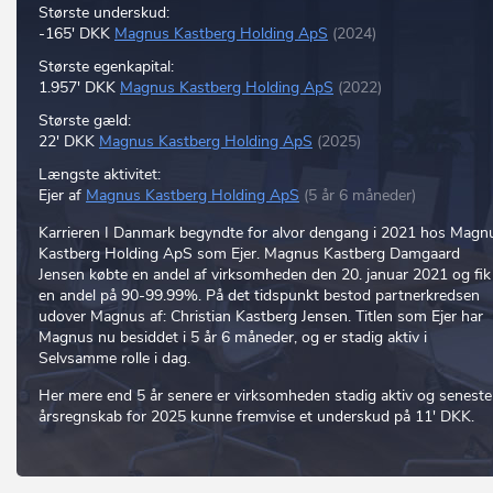
Største underskud:
-165' DKK
Magnus Kastberg Holding ApS
(2024)
Største egenkapital:
1.957' DKK
Magnus Kastberg Holding ApS
(2022)
Største gæld:
22' DKK
Magnus Kastberg Holding ApS
(2025)
Længste aktivitet:
Ejer af
Magnus Kastberg Holding ApS
(5 år 6 måneder)
Karrieren I Danmark begyndte for alvor dengang i 2021 hos Magn
Kastberg Holding ApS som Ejer. Magnus Kastberg Damgaard
Jensen købte en andel af virksomheden den 20. januar 2021 og fik
en andel på 90-99.99%. På det tidspunkt bestod partnerkredsen
udover Magnus af: Christian Kastberg Jensen. Titlen som Ejer har
Magnus nu besiddet i 5 år 6 måneder, og er stadig aktiv i
Selvsamme rolle i dag.
Her mere end 5 år senere er virksomheden stadig aktiv og seneste
årsregnskab for 2025 kunne fremvise et underskud på 11' DKK.