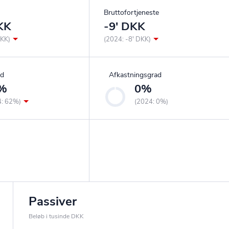
Bruttofortjeneste
KK
-9' DKK
DKK)
(2024: -8' DKK)
ad
Afkastningsgrad
%
0%
4: 62%)
(2024: 0%)
Passiver
Beløb i tusinde DKK