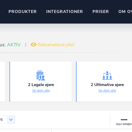
PRODUKTER
INTEGRATIONER
PRISER
OM O
Pipedrive
stem
Kommer snart
tus:
AKTIV
Reklamebeskyttet
ownr API
ompliant
Kun fantasien sætter grænsen
Mange flere på vej
Pipeline
Ajour
E-conomic
Ownr ajour goes supersonic
2 Legale ejere
2 Ultimative ejere
Se dem alle
Se dem alle
ng
undeemner
25