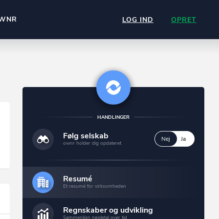
WNR
LOG IND
OPRET
HANDLINGER
Følg selskab
Nej
Ja
ownr holder dig opdateret
Resumé
Et resumé for virksomheden
Regnskaber og udvikling
Sammenlign nøgletal over tid