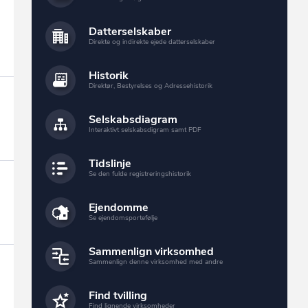
Datterselskaber
Direkte og indirekte ejede datterselskaber
Historik
Direktør, Bestyrelses og Adressehistorik
Selskabsdiagram
Interaktivt selskabsdigram samt PDF
Tidslinje
Se den fulde registreringshistorik
Ejendomme
Se ejendomsportefølje
Sammenlign virksomhed
Sammenlign denne virksomhed med andre
Find tvilling
Find lignende virksomheder