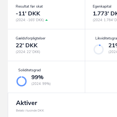
Resultat før skat
Egenkapital
-11' DKK
1.773' D
(2024: -165' DKK)
(2024: 1.784' 
Gældsforpligtelser
Likviditetsgr
22' DKK
21
(2024: 22' DKK)
(202
Soliditetsgrad
99%
(2024: 99%)
Aktiver
Beløb i tusinde DKK