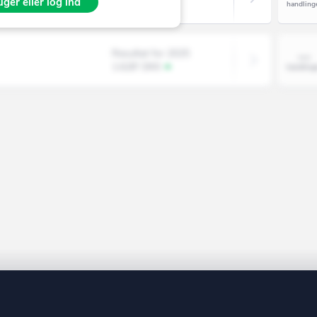
ger eller log ind
-66' DKK
Resultat for 2025
1.628' DKK