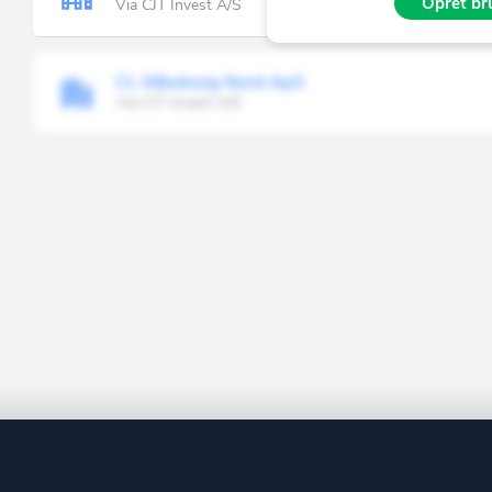
Opret bru
Via CJT Invest A/S
CL Silkeborg Nord ApS
Via CJT Invest A/S