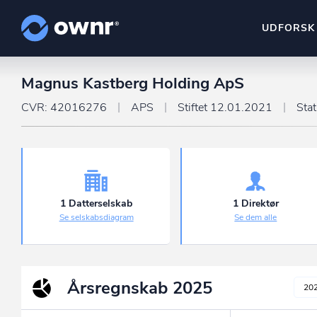
UDFORSK
Magnus Kastberg Holding ApS
ownr Insights
Kassevis af data sat i sy
CVR: 42016276
APS
Stiftet 12.01.2021
Sta
ownr Ajour
Hold dig opdateret og c
ownr Pipeline
Sæt strøm til dit nysalg
1 Datterselskab
1 Direktør
Se selskabsdiagram
Se dem alle
ownr Segmenteri
Identificer salgsklare k
Årsregnskab
2025
20