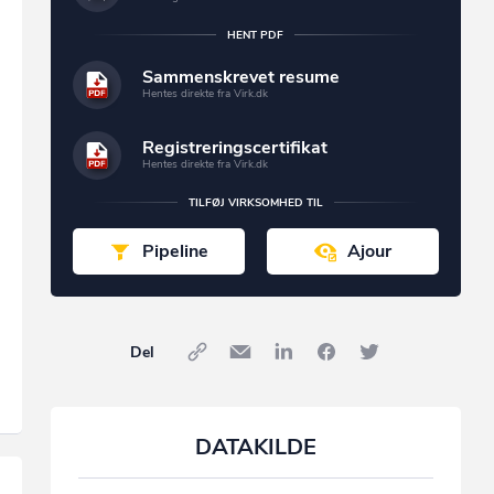
HENT PDF
Sammenskrevet resume
Hentes direkte fra Virk.dk
Registreringscertifikat
Hentes direkte fra Virk.dk
TILFØJ VIRKSOMHED TIL
Pipeline
Ajour
Del
DATAKILDE