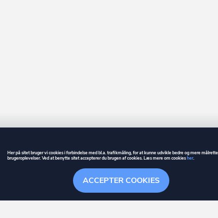
Her på sitet bruger vi cookies i forbindelse med bl.a. trafikmåling, for at kunne udvikle bedre og mere målrett
brugeroplevelser. Ved at benytte sitet accepterer du brugen af cookies. Læs mere om cookies
her
.
GUIDE
BETINGELSER
ACCEPTER COOKIES
ownr
er et registreret varemærke tilhørende ownr ApS – CVR nr.: 36 40 88 
Overblik
Søgehistorik
Menu
Følge
Stationsparken 26. 2., 2600 Glostrup, info@ownr.dk