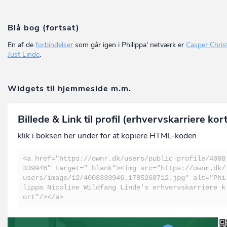
Blå bog (fortsat)
En af de
forbindelser
som går igen i Philippa' netværk er
Casper Chris
Just Linde
.
Widgets til hjemmeside m.m.
Billede & Link til profil (erhvervskarriere kor
klik i boksen her under for at kopiere HTML-koden.
<a href="https://ownr.dk/users/public-profile/4008
339946" target="_blank"><img src="https://ownr.dk/
users/image/12/4008339946.1785268712.jpg" alt="Phi
lippa Nicoline Wildfang Linde's erhvervskarriere k
ort"/></a>