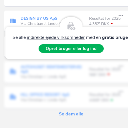
DESIGN BY US ApS
Resultat for 2025
Via Christian J. Linde ApS
4.382' DKK
Se alle
indirekte ejede virksomheder
med en
gratis bruge
BALCHIK WHITE CLIFFS ApS
Resultat for 2025
Opret bruger eller log ind
Via Christian J. Linde ApS
-16' DKK
AUTOHUSET RENTEMESTERVEJ
Resultat for 2025
ApS
566' DKK
Via Christian J. Linde ApS
HLL OFFICE RESORT ApS
Resultat for 2025
Via Christian J. Linde ApS
4.849' DKK
Se dem alle