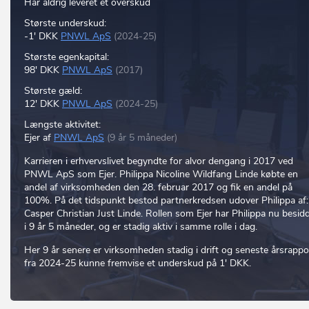
Har aldrig leveret et overskud
Største underskud:
-1' DKK
PNWL ApS
(2024-25)
Største egenkapital:
98' DKK
PNWL ApS
(2017)
Største gæld:
12' DKK
PNWL ApS
(2024-25)
Længste aktivitet:
Ejer af
PNWL ApS
(9 år 5 måneder)
Karrieren i erhvervslivet begyndte for alvor dengang i 2017 ved
PNWL ApS som Ejer. Philippa Nicoline Wildfang Linde købte en
andel af virksomheden den 28. februar 2017 og fik en andel på
100%. På det tidspunkt bestod partnerkredsen udover Philippa af:
Casper Christian Just Linde. Rollen som Ejer har Philippa nu besid
i 9 år 5 måneder, og er stadig aktiv i samme rolle i dag.
Her 9 år senere er virksomheden stadig i drift og seneste årsrappo
fra 2024-25 kunne fremvise et underskud på 1' DKK.